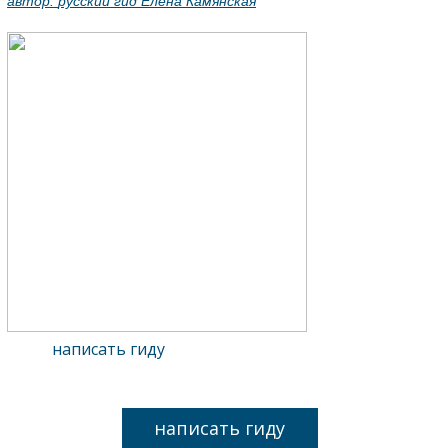
автор:
русский гид Елена Камянская
написать гиду
написать гиду