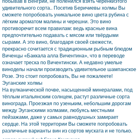
побывав в
Венгрии,
не поленился взять черенкиэтого
удивительного сорта.. Посетив Беричиевы холмы Вы
сможете попробовать уникальное вино цвета рубина с
лёгким ароматом малины и черешни. Это вино
противоречит всем правилам: ведь красные вина
предпочтительно подавать с мясом или твёрдыми
сырами. А это вино, благодаря своей свежести,
прекрасно сочитается с традиционным рыбным блюдом
Виченцы
«Баккала алла Вичентина», что в переводе
означает треска по Вичентински. А недавно умелые
виноделы начали производить удивительное шампанское
Розе. Это стоит попробовать, Вы не пожалеете!
Эуганские холмы
На вулканической почве, насыщенной минералами, под
тёплым итальянским солнцем, растут различные сорта
винограда. Проезжая по узеньким, небольшим дорогам
между Эуганскими холмами, любуясь местными
пейзажами, даже у самых равнодушных замирает
сердце. На этой территории Вы сможете попробовать
различные варианты вин из сортов муската и не только.