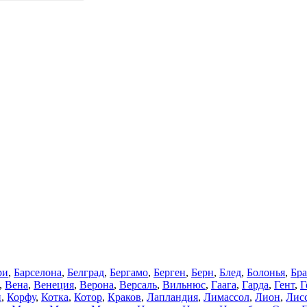
ри
,
Барселона
,
Белград
,
Бергамо
,
Берген
,
Берн
,
Блед
,
Болонья
,
Бра
,
Вена
,
Венеция
,
Верона
,
Версаль
,
Вильнюс
,
Гаага
,
Гарда
,
Гент
,
Г
н
,
Корфу
,
Котка
,
Котор
,
Краков
,
Лапландия
,
Лимассол
,
Лион
,
Лис