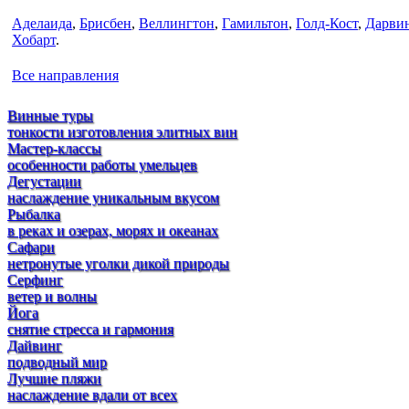
Аделаида
,
Брисбен
,
Веллингтон
,
Гамильтон
,
Голд-Кост
,
Дарви
Хобарт
.
Все направления
Винные туры
тонкости изготовления элитных вин
Мастер-классы
особенности работы умельцев
Дегустации
наслаждение уникальным вкусом
Рыбалка
в реках и озерах, морях и океанах
Сафари
нетронутые уголки дикой природы
Серфинг
ветер и волны
Йога
снятие стресса и гармония
Дайвинг
подводный мир
Лучшие пляжи
наслаждение вдали от всех