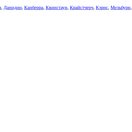
н
,
Данидин
,
Канберра
,
Квинстаун
,
Крайстчерч
,
Кэрнс
,
Мельбурн