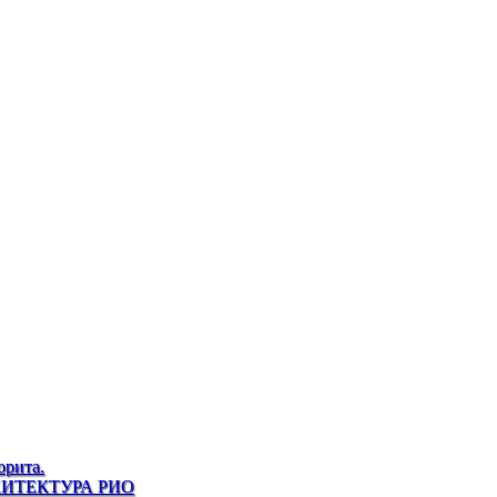
орита.
АРХИТЕКТУРА РИО