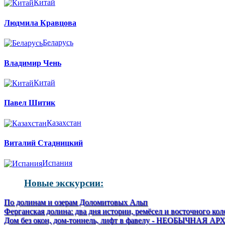
Китай
Людмила Кравцова
Беларусь
Владимир Чень
Китай
Павел Шитик
Казахстан
Виталий Стадницкий
Испания
Новые экскурсии:
По долинам и озерам Доломитовых Альп
Ферганская долина: два дня истории, ремёсел и восточного кол
Дом без окон, дом-тоннель, лифт в фавелу - НЕОБЫЧНАЯ 