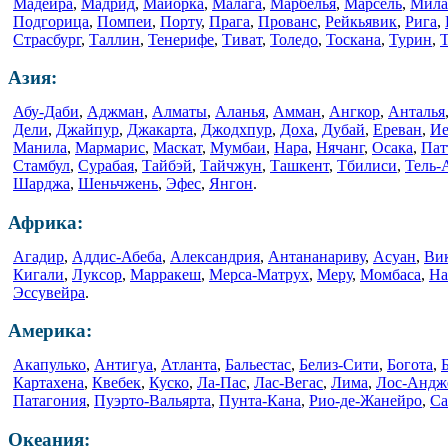
Мадейра
,
Мадрид
,
Майорка
,
Малага
,
Марбелья
,
Марсель
,
Мила
Подгорица
,
Помпеи
,
Порту
,
Прага
,
Прованс
,
Рейкьявик
,
Рига
,
Страсбург
,
Таллин
,
Тенерифе
,
Тиват
,
Толедо
,
Тоскана
,
Турин
,
Т
Азия:
Абу-Даби
,
Аджман
,
Алматы
,
Аланья
,
Амман
,
Ангкор
,
Анталья
Дели
,
Джайпур
,
Джакарта
,
Джодхпур
,
Доха
,
Дубай
,
Ереван
,
Ие
Манила
,
Мармарис
,
Маскат
,
Мумбаи
,
Нара
,
Нячанг
,
Осака
,
Пат
Стамбул
,
Сурабая
,
Тайбэй
,
Тайчжун
,
Ташкент
,
Тбилиси
,
Тель-
Шарджа
,
Шеньчжень
,
Эфес
,
Янгон
.
Африка:
Агадир
,
Аддис-Абеба
,
Александрия
,
Антананариву
,
Асуан
,
Ви
Кигали
,
Луксор
,
Марракеш
,
Мерса-Матрух
,
Меру
,
Момбаса
,
На
Эссувейра
.
Америка:
Акапулько
,
Антигуа
,
Атланта
,
Бальестас
,
Белиз-Сити
,
Богота
,
Картахена
,
Квебек
,
Куско
,
Ла-Пас
,
Лас-Вегас
,
Лима
,
Лос-Андж
Патагония
,
Пуэрто-Вальярта
,
Пунта-Кана
,
Рио-де-Жанейро
,
Са
Океания: