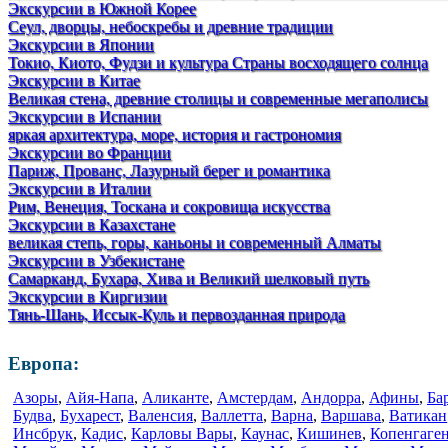
Экскурсии в Южной Корее
Сеул, дворцы, небоскребы и древние традиции
Экскурсии в Японии
Токио, Киото, Фудзи и культура Страны восходящего солнца
Экскурсии в Китае
Великая стена, древние столицы и современные мегаполисы
Экскурсии в Испании
яркая архитектура, море, история и гастрономия
Экскурсии во Франции
Париж, Прованс, Лазурный берег и романтика
Экскурсии в Италии
Рим, Венеция, Тоскана и сокровища искусства
Экскурсии в Казахстане
великая степь, горы, каньоны и современный Алматы
Экскурсии в Узбекистане
Самарканд, Бухара, Хива и Великий шелковый путь
Экскурсии в Киргизии
Тянь-Шань, Иссык-Куль и первозданная природа
Европа:
Азоры
,
Айя-Напа
,
Аликанте
,
Амстердам
,
Андорра
,
Афины
,
Ба
Будва
,
Бухарест
,
Валенсия
,
Валлетта
,
Варна
,
Варшава
,
Ватикан
Инсбрук
,
Кадис
,
Карловы Вары
,
Каунас
,
Кишинев
,
Копенгаге