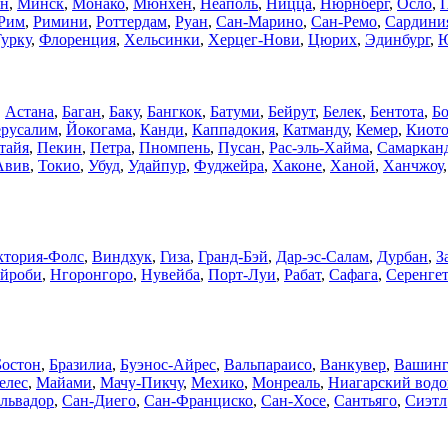
н
,
Минск
,
Монако
,
Мюнхен
,
Неаполь
,
Ницца
,
Нюрнберг
,
Осло
,
Рим
,
Римини
,
Роттердам
,
Руан
,
Сан-Марино
,
Сан-Ремо
,
Сардини
урку
,
Флоренция
,
Хельсинки
,
Херцег-Нови
,
Цюрих
,
Эдинбург
,
Ю
,
Астана
,
Баган
,
Баку
,
Бангкок
,
Батуми
,
Бейрут
,
Белек
,
Бентота
,
Бо
русалим
,
Йокогама
,
Канди
,
Каппадокия
,
Катманду
,
Кемер
,
Киот
тайя
,
Пекин
,
Петра
,
Пномпень
,
Пусан
,
Рас-эль-Хайма
,
Самаркан
Авив
,
Токио
,
Убуд
,
Удайпур
,
Фуджейра
,
Хаконе
,
Ханой
,
Ханчжоу
ктория-Фолс
,
Виндхук
,
Гиза
,
Гранд-Бэй
,
Дар-эс-Салам
,
Дурбан
,
З
йроби
,
Нгоронгоро
,
Нувейба
,
Порт-Луи
,
Рабат
,
Сафага
,
Серенге
Бостон
,
Бразилиа
,
Буэнос-Айрес
,
Вальпараисо
,
Ванкувер
,
Вашинг
елес
,
Майами
,
Мачу-Пикчу
,
Мехико
,
Монреаль
,
Ниагарский водо
львадор
,
Сан-Диего
,
Сан-Франциско
,
Сан-Хосе
,
Сантьяго
,
Сиэтл