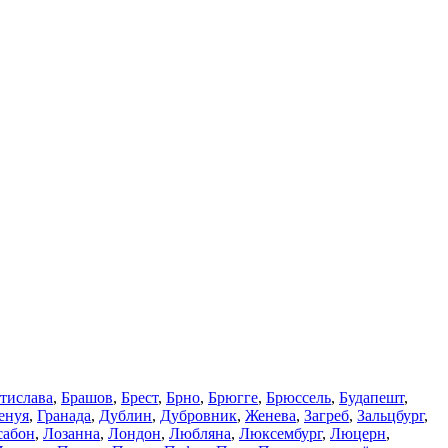
тислава
,
Брашов
,
Брест
,
Брно
,
Брюгге
,
Брюссель
,
Будапешт
,
енуя
,
Гранада
,
Дублин
,
Дубровник
,
Женева
,
Загреб
,
Зальцбург
,
сабон
,
Лозанна
,
Лондон
,
Любляна
,
Люксембург
,
Люцерн
,