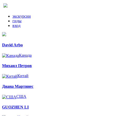
экскурсии
гиды
вход
David Arbo
Канада
Михаил Петров
Китай
Диана Мартинес
США
GUOZHEN LI