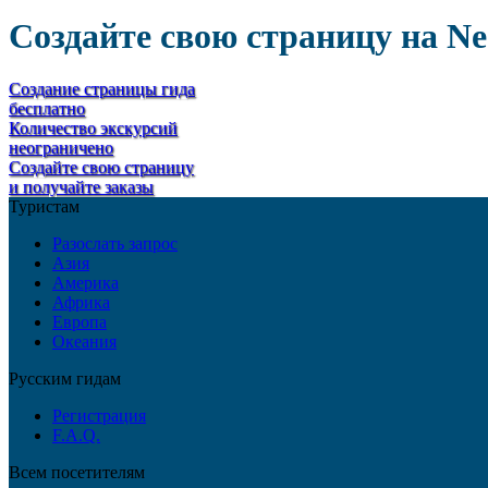
Создайте свою страницу на Ne
Создание страницы гида
бесплатно
Количество экскурсий
неограничено
Создайте свою страницу
и получайте заказы
Туристам
Разослать запрос
Азия
Америка
Африка
Европа
Океания
Русским гидам
Регистрация
F.A.Q.
Всем посетителям