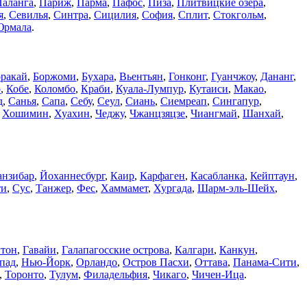
Паланга
,
Париж
,
Парма
,
Пафос
,
Пиза
,
Плитвицкие озёра
,
я
,
Севилья
,
Синтра
,
Сицилия
,
София
,
Сплит
,
Стокгольм
,
рмала
.
ракай
,
Боржоми
,
Бухара
,
Вьентьян
,
Гонконг
,
Гуанчжоу
,
Дананг
,
о
,
Кобе
,
Коломбо
,
Краби
,
Куала-Лумпур
,
Кутаиси
,
Макао
,
д
,
Санья
,
Сапа
,
Себу
,
Сеул
,
Сиань
,
Сиемреап
,
Сингапур
,
,
Хошимин
,
Хуахин
,
Чеджу
,
Чжанцзяцзе
,
Чиангмай
,
Шанхай
,
анзибар
,
Йоханнесбург
,
Каир
,
Карфаген
,
Касабланка
,
Кейптаун
,
ти
,
Сус
,
Танжер
,
Фес
,
Хаммамет
,
Хургада
,
Шарм-эль-Шейх
,
тон
,
Гавайи
,
Галапагосские острова
,
Калгари
,
Канкун
,
пад
,
Нью-Йорк
,
Орландо
,
Остров Пасхи
,
Оттава
,
Панама-Сити
,
,
Торонто
,
Тулум
,
Филадельфия
,
Чикаго
,
Чичен-Ица
.