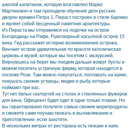
школой капитанов, которую возглавлял Марко
Мартинович и там проходили обучение дети русских
дворян времен Петра 1.
Пераст
построен в стиле барокко
и являет собой бесценный памятник архитектуры.
Из Пераста мы отправимся на лодочке на остров
Богородицы на Рифе. Рукотворный насыпной остров 15
века. Гид расскажет историю возникновения острова.
Венчает остров удивительная по красоте католическая
церковь и музей, которые мы посетим с экскурсией.
Вернувшись на берег мы поедем дальше вокруг бухты и
можем посетить устричную ферму, которая находится в
поселке Розе. Там можно покупаться, поплавать на каяке,
покушать свежие устрицы, мидии и рыбу, которые
поймают при вас.
Тут нет белых скатертей на столах и стеклянных фужеров
для вина. Официант будет одет в одни только плавки. Но
вы гарантировано получите самые свежие морепродукты
и сможете сами поучавствовать в вылавливании и
приготовлении, если захотите.
В нескольких метрах от ресторана есть лежаки и каяк.