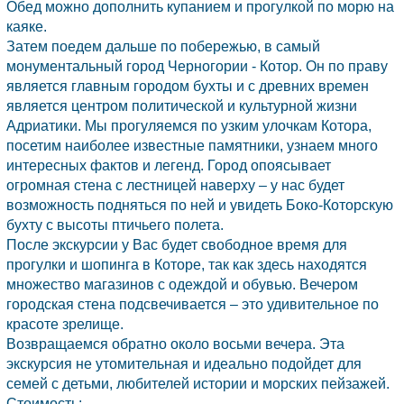
Обед можно дополнить купанием и прогулкой по морю на
каяке.
Затем поедем дальше по побережью, в самый
монументальный город
Черногории
-
Котор.
Он по праву
является главным городом бухты и с древних времен
является центром политической и культурной жизни
Адриатики. Мы прогуляемся по узким улочкам Котора,
посетим наиболее известные памятники, узнаем много
интересных фактов и легенд. Город опоясывает
огромная стена с лестницей наверху – у нас будет
возможность подняться по ней и увидеть Боко-Которскую
бухту с высоты птичьего полета.
После экскурсии у Вас будет свободное время для
прогулки и шопинга в Которе, так как здесь находятся
множество магазинов с одеждой и обувью. Вечером
городская стена подсвечивается – это удивительное по
красоте зрелище.
Возвращаемся обратно около восьми вечера. Эта
экскурсия не утомительная и идеально подойдет для
семей с детьми, любителей истории и морских пейзажей.
Стоимость: