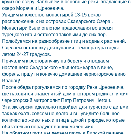
круиз по озеру. Заплывем в основные реки, впадающие в
озеро Морача и Црноевича.
Увидим множество монастырей 13-15 веков
расположенных на островах Скадарского Озера .
Монастыри были оплотом православия во время
турецкого ига и остаются таковыми до сих пор.
Полюбуемся на разнообразие птиц и водных растений.
Сделаем остановку для купания. Температура воды
летом 24-27 градусов.
Причалим к ресторанчику на берегу и отведаем
настоящего Скадарского «пьяного» карпа в вине,
форель, пршут и конечно домашнее черногорское вино
Вранац!
После обеда прогуляемся по городку Река Црноевича,
где находится знаменитый дом в котором родился и жил
черногорский митрополит Петр Петрович Негош.
Эта экскурсия идеально подойдет для туристов с детьми,
так как ехать совсем не долго и вы увидите большое
количество животных и птиц в дикой природе, которые
обязательно порадуют ваших маленьких.
На обратном пути мы делаем паузу в Липской пещере.