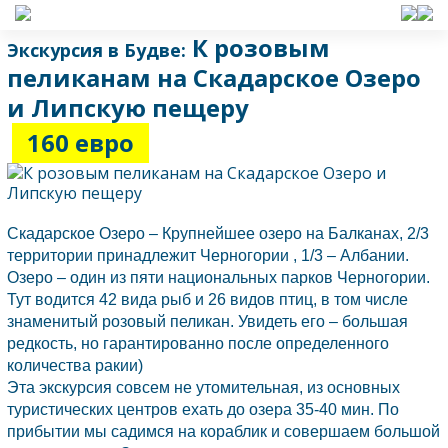
К розовым
Экскурсия в Будве:
пеликанам на Скадарское Озеро
и Липскую пещеру
160 евро
Скадарское Озеро – Крупнейшее озеро на Балканах, 2/3
территории принадлежит
Черногории
, 1/3 –
Албании.
Озеро – один из пяти национальных парков
Черногории.
Тут водится 42 вида рыб и 26 видов птиц, в том числе
знаменитый розовый пеликан. Увидеть его – большая
редкость, но гарантированно после определенного
количества ракии)
Эта экскурсия совсем не утомительная, из основных
туристических центров ехать до озера 35-40 мин. По
прибытии мы садимся на кораблик и совершаем большой