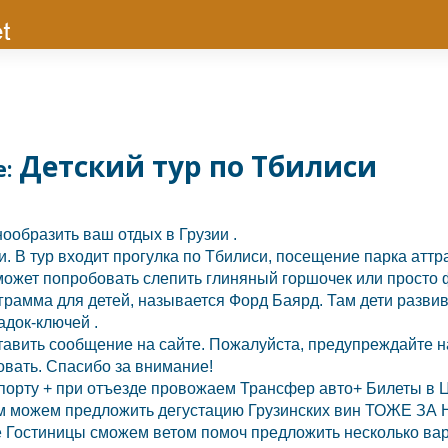
Детский тур по Тбилиси
е:
нообразить ваш отдых в
Грузии
.
и.
В тур входит прогулка по
Тбилиси,
посещение парка аттра
сможет попробовать слепить глиняный горшочек или просто 
грамма для детей, называется Форд Баярд. Там дети развив
адок-ключей .
тавить сообщение на сайте. Пожалуйста, предупреждайте на
овать. Спасибо за внимание!
порту + при отъезде провожаем Трансфер авто+ Билеты в Ц
ам можем предложить дегустацию Грузинских вин ТОЖЕ ЗА
 Гостиницы сможем ветом помоч предложить несколько вар