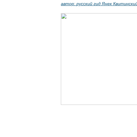
автор:
русский гид Янек Квитински