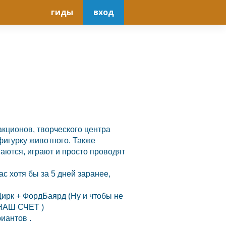
гиды
вход
кционов, творческого центра
фигурку животного. Также
аются, играют и просто проводят
с хотя бы за 5 дней заранее,
ирк + ФордБаярд (Ну и чтобы не
 НАШ СЧЕТ )
иантов .