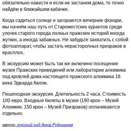
обязательно навести и если не застанем дома, то точно
найдём в ближайшем кабачке.
Когда садиться солнце и загораются вечерние фонари,
мы начнём наш путь от Староместских курантов среди
улочек старого города полных пражских историй иногда
жутких, а иногда забавных. Не забудьте захватить с собой
фотоаппарат, чтобы застать нерасторопных призраков в
врасплох.
В экскурсию может быть так же включено посещение
музея Пражских приведений или лаборатории алхимика
под кровлей дома настоящего пражского алхимика 16
века Эдварда Келли.
Пешеходная экскурсия. Длительность 2 часа. Стоимость
100 евро. Входные билеты в музеи (190 крон – Музей
Алхимии, 150 крон – Музей Призраков) оплачиваются
отдельно.
автор:
русский гид Анна Рудницкая