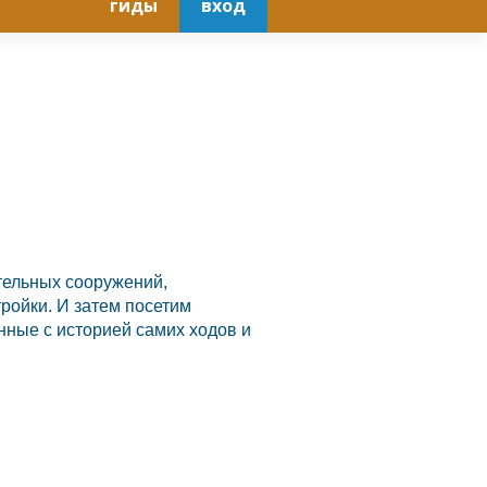
гиды
вход
ительных сооружений,
тройки. И затем посетим
нные с историей самих ходов и