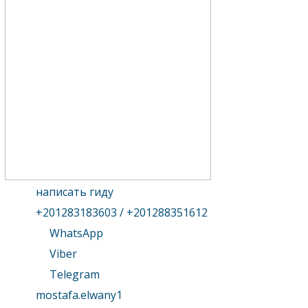
написать гиду
+201283183603 / +201288351612
WhatsApp
Viber
Telegram
mostafa.elwany1