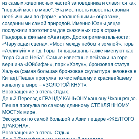
из самых живописных частей заповедника и славятся как
"первый мост в мире". Эта местность известна своими
необычными по форме, «волшебными» образами,
созданными самой природой. Именно Юаньцзяцзе
послужили прототипом для сказочных гор в стране
Пандора в фильме «Аватар». Достопримечательности:
«Чарующая сцена», «Мост между небом и землей», горы
«Аллилуйя» и т.д. Горы Тяньцзышань также именуют как
"гора Сына Неба". Самые известные пейзажи на горе-
вершина «Юйбифэн», парк «Хэлун», бронзовая статуя
Хэлуна (самая большая бронзовая скульптура человека в
Китае).Пешая прогулка по чистейшему и красивейшему
каньону в мире – «ЗОЛОТОЙ КНУТ».
Возвращение в отель.Отдых.
День2:Переезд к ГРАНДУ КАНЬОНУ каньону
Чжанцзяцзе.
Пешая прогулка по самому длинному СТЕКЛЯННОМУ
МОСТУв мире .
Экскурсия по самой большой в Азии пещере «ЖЕЛТОГО
ДРАКОНА».
Возвращение в отель. Отдых.