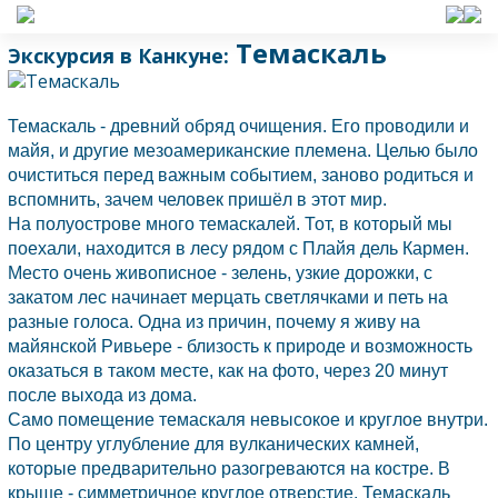
Темаскаль
Экскурсия в Канкуне:
Темаскаль - древний обряд очищения. Его проводили и
майя, и другие мезоамериканские племена. Целью было
очиститься перед важным событием, заново родиться и
вспомнить, зачем человек пришёл в этот мир.
На полуострове много темаскалей. Тот, в который мы
поехали, находится в лесу рядом с Плайя дель Кармен.
Место очень живописное - зелень, узкие дорожки, с
закатом лес начинает мерцать светлячками и петь на
разные голоса. Одна из причин, почему я живу на
майянской Ривьере - близость к природе и возможность
оказаться в таком месте, как на фото, через 20 минут
после выхода из дома.
Само помещение темаскаля невысокое и круглое внутри.
По центру углубление для вулканических камней,
которые предварительно разогреваются на костре. В
крыше - симметричное круглое отверстие. Темаскаль