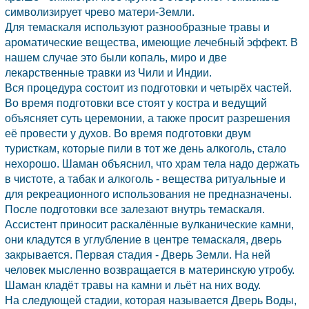
символизирует чрево матери-Земли.
Для темаскаля используют разнообразные травы и
ароматические вещества, имеющие лечебный эффект. В
нашем случае это были копаль, миро и две
лекарственные травки из
Чили
и
Индии.
Вся процедура состоит из подготовки и четырёх частей.
Во время подготовки все стоят у костра и ведущий
объясняет суть церемонии, а также просит разрешения
её провести у духов. Во время подготовки двум
туристкам, которые пили в тот же день алкоголь, стало
нехорошо. Шаман объяснил, что храм тела надо держать
в чистоте, а табак и алкоголь - вещества ритуальные и
для рекреационного использования не предназначены.
После подготовки все залезают внутрь темаскаля.
Ассистент приносит раскалённые вулканические камни,
они кладутся в углубление в центре темаскаля, дверь
закрывается. Первая стадия - Дверь Земли. На ней
человек мысленно возвращается в материнскую утробу.
Шаман кладёт травы на камни и льёт на них воду.
На следующей стадии, которая называется Дверь Воды,