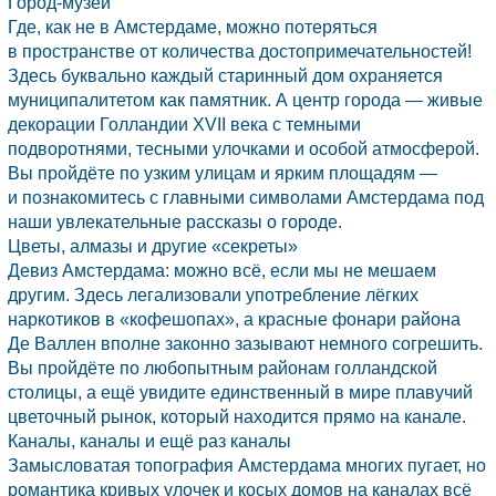
Город-музей
Где, как не в Амстердаме, можно потеряться
в пространстве от количества достопримечательностей!
Здесь буквально каждый старинный дом охраняется
муниципалитетом как памятник. А центр города — живые
декорации Голландии XVII века с темными
подворотнями, тесными улочками и особой атмосферой.
Вы пройдёте по узким улицам и ярким площадям —
и познакомитесь с главными символами Амстердама под
наши увлекательные рассказы о городе.
Цветы, алмазы и другие «секреты»
Девиз Амстердама: можно всё, если мы не мешаем
другим. Здесь легализовали употребление лёгких
наркотиков в «кофешопах», а красные фонари района
Де Валлен вполне законно зазывают немного согрешить.
Вы пройдёте по любопытным районам голландской
столицы, а ещё увидите единственный в мире плавучий
цветочный рынок, который находится прямо на канале.
Каналы, каналы и ещё раз каналы
Замысловатая топография Амстердама многих пугает, но
романтика кривых улочек и косых домов на каналах всё