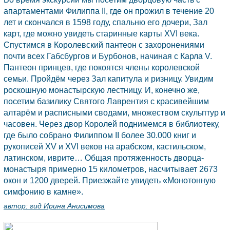
апартаментами Филиппа II, где он прожил в течение 20
лет и скончался в 1598 году, спальню его дочери, Зал
карт, где можно увидеть старинные карты XVI века.
Спустимся в Королевский пантеон с захоронениями
почти всех Габсбургов и Бурбонов, начиная с Карла V.
Пантеон принцев, где покоятся члены королевской
семьи. Пройдём через Зал капитула и ризницу. Увидим
роскошную монастырскую лестницу. И, конечно же,
посетим базилику Святого Лаврентия с красивейшим
алтарём и расписными сводами, множеством скульптур и
часовен. Через двор Королей поднимемся в библиотеку,
где было собрано Филиппом II более 30.000 книг и
рукописей XV и XVI веков на арабском, кастильском,
латинском, иврите… Общая протяженность дворца-
монастыря примерно 15 километров, насчитывает 2673
окон и 1200 дверей. Приезжайте увидеть «Монотонную
симфонию в камне».
автор:
гид Ирина Анисимова