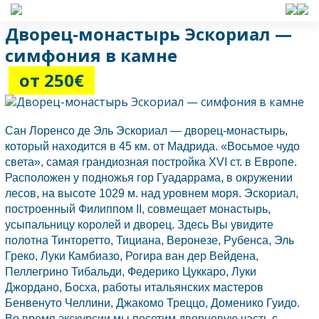
Дворец-монастырь Эскориал —
симфония в камне
от 250€
Сан Лоренсо де Эль Эскориал
— дворец-монастырь,
который находится в 45 км. от Мадрида. «Восьмое чудо
света», самая грандиозная постройка XVI ст. в Европе.
Расположен у подножья гор Гуадаррама, в окружении
лесов, на высоте 1029 м. над уровнем моря. Эскориал,
построенный Филиппом II, совмещает монастырь,
усыпальницу королей и дворец. Здесь Вы увидите
полотна Тинторетто, Тициана, Веронезе, Рубенса, Эль
Греко, Луки Камбиазо, Рогира ван дер Вейдена,
Пеллегрино Тибальди, Федерико Цуккаро, Луки
Джордано, Босха, работы итальянских мастеров
Бенвенуто Челлини, Джакомо Треццо, Доменико Гуидо.
Во время экскурсии мы посетим дворцовую часть с