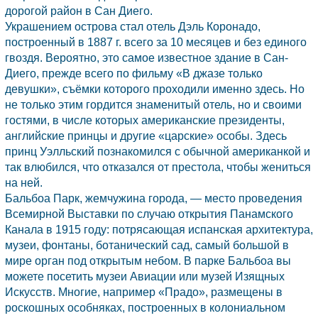
дорогой район в Сан Диего.
Украшением острова стал отель Дэль Коронадо,
построенный в 1887 г. всего за 10 месяцев и без единого
гвоздя. Вероятно, это самое известное здание в
Сан-
Диего,
прежде всего по фильму «В джазе только
девушки», съёмки которого проходили именно здесь. Но
не только этим гордится знаменитый отель, но и своими
гостями, в числе которых американские президенты,
английские принцы и другие «царские» особы. Здесь
принц Уэлльский познакомился с обычной американкой и
так влюбился, что отказался от престола, чтобы жениться
на ней.
Бальбоа Парк, жемчужина города, — место проведения
Всемирной Выставки по случаю открытия Панамского
Канала в 1915 году: потрясающая испанская архитектура,
музеи, фонтаны, ботанический сад, самый большой в
мире орган под открытым небом. В парке Бальбоа вы
можете посетить музеи Авиации или музей Изящных
Искусств. Многие, например «Прадо», размещены в
роскошных особняках, построенных в колониальном