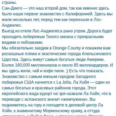
страны.
Сан-Диего
— это наш второй дом, так как именно здесь
было наше первое знакомство с Калифорнией. Здесь мы
жили несколько лет, перед тем как переехали в
Лос-
Анджелес.
Выезд из отеля Лос-Анджелеса рано утром. Дорога будет
проходить побережью Тихого океана с прекрасными
видами и пейзажами.
Мы обязательно заедим в Orange County и покажем вам
роскошные пляжи и экзотические города Апельсинового
Царства. Здесь живут самые богатые люди Америки.
Более 160,000 миллионеров и около 85 миллиардеров. И
мы здесь жили, чай и кофе пили. ;) Есть что показать.
Знакомство с самым южным городом Западного
побережья
США
начнется с La Jolla. Ла Хойя — один из
самых богатых и красивых районов города. Этот
европейского вида курорт не зря назвали Ла Хойя, что в
переводе с испанского значит «жемчужина». Вы
поднимитесь на гору и попадете в деловой центр Ла
Хойи, к знаменитому Мормонскому храму, а оттуда