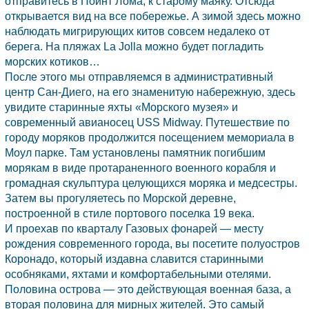
отправитесь в Пойнт Лома, к старому маяку. Отсюда
открывается вид на все побережье. А зимой здесь можно
наблюдать мигрирующих китов совсем недалеко от
берега. На пляжах La Jolla можно будет погладить
морских котиков…
После этого мы отправляемся в административный
центр
Сан-Диего,
на его знаменитую набережную, здесь
увидите старинные яхты «Морского музея» и
современный авианосец USS Midway. Путешествие по
городу моряков продолжится посещением мемориала в
Моул парке. Там установлены памятник погибшим
морякам в виде протараненного военного корабля и
громадная скульптура целующихся моряка и медсестры.
Затем вы прогуляетесь по Морской деревне,
построенной в стиле портового поселка 19 века.
И проехав по кварталу Газовых фонарей — месту
рождения современного города, вы посетите полуостров
Коронадо, который издавна славится старинными
особняками, яхтами и комфортабельными отелями.
Половина острова — это действующая военная база, а
вторая половина для мирных жителей. Это самый