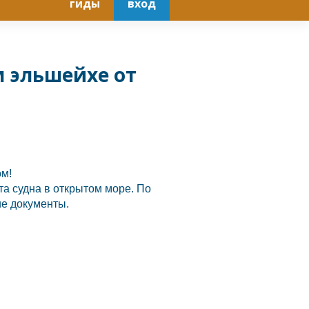
гиды
вход
 эльшейхе от
ом!
та судна в открытом море. По
ие документы.