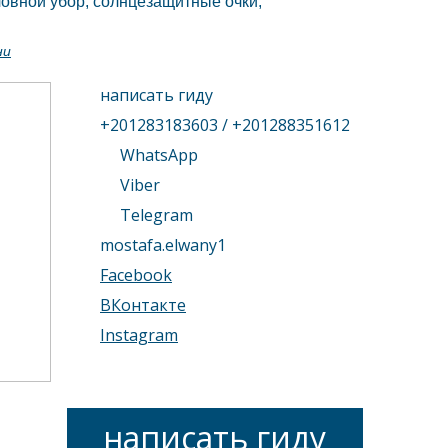
ловной убор, солнцезащитные очки;
ни
написать гиду
+201283183603 / +201288351612
WhatsApp
Viber
Telegram
mostafa.elwany1
Facebook
ВКонтакте
Instagram
написать гиду