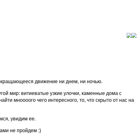
екращающееся движение ни днем, ни ночью.
угой мир: витиеватые узкие улочки, каменные дома с
айти мноооого чего интересного, то, что скрыто от нас на
мся, увидим ее.
вами не пройдем :)