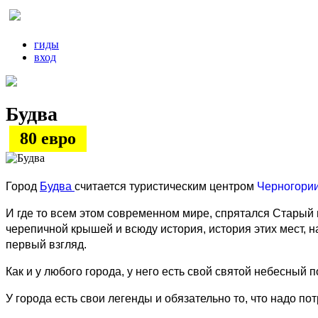
гиды
вход
Будва
80 евро
Город
Будва
считается туристическим центром
Черногории
И где то всем этом современном мире, спрятался Старый г
черепичной крышей и всюду история, история этих мест, нач
первый взгляд.
Как и у любого города, у него есть свой святой небесный 
У города есть свои легенды и обязательно то, что надо пот