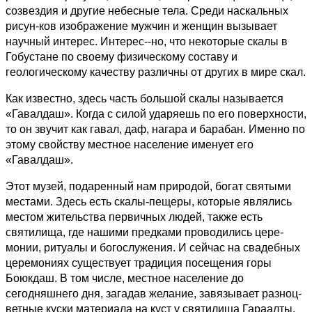
созвездия и другие небесные тела. Среди наскальных
рисун-ков изображение мужчин и женщин вызывает
научный интерес. Интерес--но, что некоторые скалы в
Гобустане по своему физическому составу и
геологическому качеству различны от других в мире скал.
Как известно, здесь часть большой скалы называется
«Гавалдаш». Когда с силой ударяешь по его поверхности,
то он звучит как гавал, даф, нагара и барабан. Именно по
этому свойству местное население именует его
«Гавалдаш».
Этот музей, подаренный нам природой, богат святыми
местами. Здесь есть скалы-пещеры, которые являлись
местом жительства первичных людей, также есть
святилища, где нашими предками проводились цере-
монии, ритуалы и богослужения. И сейчас на свадебных
церемониях существует традиция посещения горы
Боюкдаш. В том числе, местное население до
сегодняшнего дня, загадав желание, завязывает разноц-
ветные куски материала на куст у святилища Гараалты,