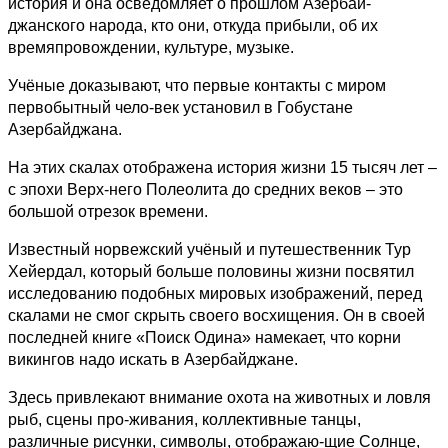
история и она осведомляет о прошлом Азербай-
джанского народа, кто они, откуда прибыли, об их
времяпровождении, культуре, музыке.
Учёные доказывают, что первые контакты с миром
первобытный чело-век установил в Гобустане
Азербайджана.
На этих скалах отображена история жизни 15 тысяч лет –
с эпохи Верх-него Полеолита до средних веков – это
большой отрезок времени.
Известный норвежский учёный и путешественник Тур
Хейердал, который больше половины жизни посвятил
исследованию подобных мировых изображений, перед
скалами не смог скрыть своего восхищения. Он в своей
последней книге «Поиск Одина» намекает, что корни
викингов надо искать в Азербайджане.
Здесь привлекают внимание охота на животных и ловля
рыб, сцены про-живания, коллективные танцы,
различные рисунки, символы, отображаю-щие Солнце,