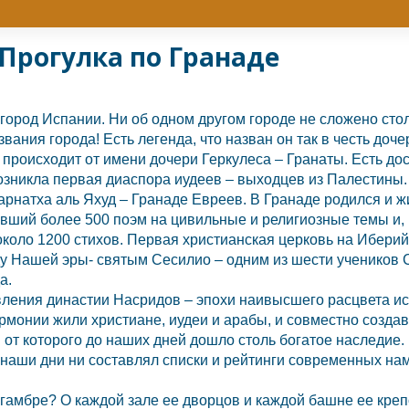
Прогулка по Гранаде
 город
Испании.
Ни об одном другом городе не сложено столь
ания города! Есть легенда, что назван он так в честь доче
о происходит от имени дочери Геркулеса – Гранаты. Есть до
возникла первая диаспора иудеев – выходцев из Палестины. 
Гарнатха аль Яхуд –
Гранаде
Евреев. В
Гранаде
родился и ж
вший более 500 поэм на цивильные и религиозные темы и, 
коло 1200 стихов. Первая христианская церковь на Ибери
оду Нашей эры- святым Сесилио – одним из шести учеников
а.
вления династии Насридов – эпохи наивысшего расцвета ис
армонии жили христиане, иудеи и арабы, и совместно созда
 от которого до наших дней дошло столь богатое наследие.
в наши дни ни составлял списки и рейтинги современных н
ьгамбре? О каждой зале ее дворцов и каждой башне ее кре