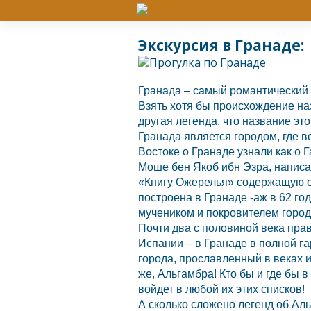
Экскурсия в Гранаде:
Гранада
– самый романтический
Взять хотя бы происхождение назв
другая легенда, что название эт
Гранада
является городом, где 
Востоке о
Гранаде
узнали как о 
Моше бен Якоб ибн Эзра, написа
«Книгу Ожерелья» содержащую о
построена в
Гранаде
-аж в 62 г
мучеником и покровителем город
Почти два с половиной века пра
Испании
– в
Гранаде
в полной г
города, прославленный в веках и
же, Альгамбра! Кто бы и где бы 
войдет в любой их этих списков!
А сколько сложено легенд об Ал