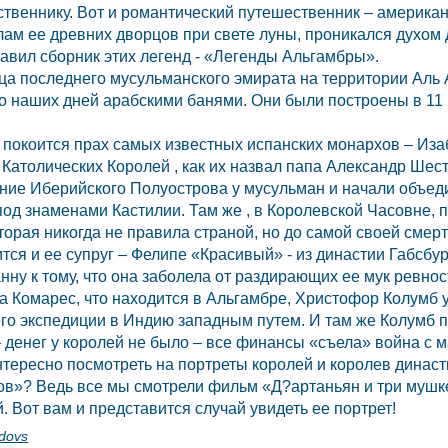
твеннику. Вот и романтический путешественник – америка
лам ее древних дворцов при свете луны, проникался духом 
тавил сборник этих легенд - «Легенды Альгамбры».
ица последнего мусульманского эмирата на территории Аль 
 наших дней арабскими банями. Они были построены в 11 
ы
покоится прах самых известных испанских монархов – Иза
 Католических Королей , как их назвал папа Александр Шес
ние Иберийского Полуострова у мусульман и начали объеди
од знаменами Кастилии. Там же , в Королевской Часовне, п
торая никогда не правила страной, но до самой своей смер
тся и ее супруг – Фелипе «Красивый» - из династии Габсбу
нну к тому, что она заболела от раздирающих ее мук ревнос
а Комарес, что находится в Альгамбре, Христофор Колумб
его экспедиции в
Индию
западным путем. И там же Колумб п
– денег у королей не было – все финансы «съела» война с 
нтересно посмотреть на портреты королей и королев династ
в»? Ведь все мы смотрели фильм «Д?артаньян и три мушке
 Вот вам и представится случай увидеть ее портрет!
dovs