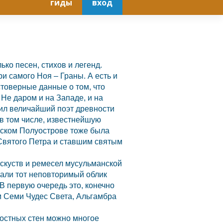
гиды
вход
ко песен, стихов и легенд.
ри самого Ноя – Граны. А есть и
стоверные данные о том, что
Не даром и на Западе, и на
ил величайший поэт древности
в том числе, известнейшую
йском Полуострове тоже была
 Святого Петра и ставшим святым
скуств и ремесел мусульманской
вали тот неповторимый облик
 В первую очередь это, конечно
ам Семи Чудес Света, Альгамбра
постных стен можно многое