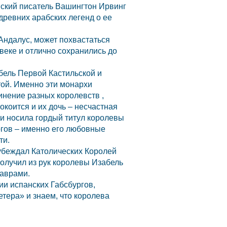
нский писатель Вашингтон Ирвинг
древних арабских легенд о ее
Андалус, может похвастаться
веке и отлично сохранились до
бель Первой Кастильской и
той. Именно эти монархи
нение разных королевств ,
окоится и их дочь – несчастная
ти носила гордый титул королевы
ргов – именно его любовные
ти.
 убеждал Католических Королей
олучил из рук королевы Изабель
маврами.
ии испанских Габсбургов,
тера» и знаем, что королева