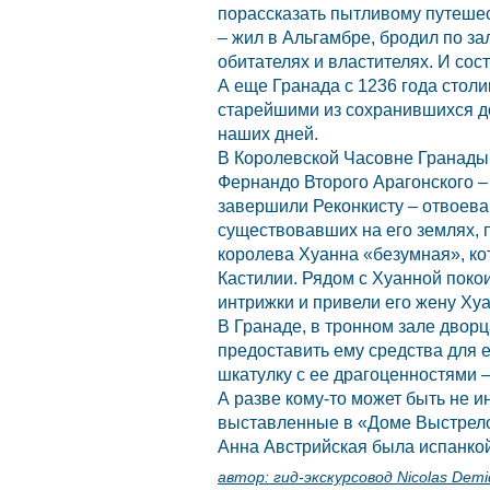
порассказать пытливому путешес
– жил в Альгамбре, бродил по за
обитателях и властителях. И сос
А еще
Гранада
с 1236 года стол
старейшими из сохранившихся до
наших дней.
В Королевской Часовне
Гранад
Фернандо Второго Арагонского –
завершили Реконкисту – отвоева
существовавших на его землях, п
королева Хуанна «безумная», ко
Кастилии. Рядом с Хуанной покои
интрижки и привели его жену Хуа
В
Гранаде,
в тронном зале дворц
предоставить ему средства для 
шкатулку с ее драгоценностями 
А разве кому-то может быть не и
выставленные в «Доме Выстрело
Анна Австрийская была испанкой.
автор:
гид-экскурсовод Nicolas Demi