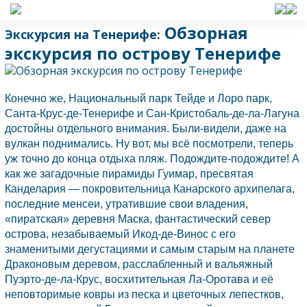
Обзорная
Экскурсия на Тенерифе:
экскурсия по острову Тенерифе
Конечно же, Национальный парк Тейде и Лоро парк,
Санта-Крус-де-
Тенерифе
и Сан-Кристобаль-де-ла-Лагуна
достойны отдельного внимания. Были-видели, даже на
вулкан поднимались. Ну вот, мы всё посмотрели, теперь
уж точно до конца отдыха пляж. Подождите-подождите! А
как же загадочные пирамиды Гуимар, пресвятая
Канделария — покровительница Канарского архипелага,
последние менсеи, утратившие свои владения,
«пиратская» деревня Маска, фантастический север
острова, незабываемый Икод-де-Винос с его
знаменитыми дегустациями и самым старым на планете
Драконовым деревом, расслабленный и вальяжный
Пуэрто-де-ла-Крус, восхитительная Ла-Оротава и её
неповторимые ковры из песка и цветочных лепестков,