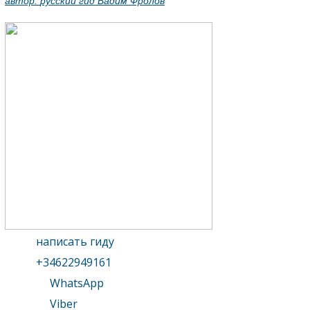
автор:
русский гид Вадим Фролов
написать гиду
+34622949161
WhatsApp
Viber