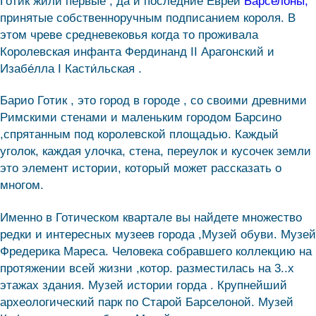
Готик жили первые , да и последние Евреи
Барселоны,
принятые собственноручным подписанием короля. В
этом чреве средневековья когда то проживала
Королевская инфанта Фердинанд II Арагонский и
Изабе́лла I Касти́льская .
Барио Готик , это город в городе , со своими древними
Римскими стенами и маленьким городом Барсино
,спрятанным под королевской площадью. Каждый
уголок, каждая улочка, стена, переулок и кусочек земли
это элемент истории, который может рассказать о
многом.
Именно в Готическом квартале вы найдете множество
редки и интересных музеев города ,Музей обуви. Музей
Фредерика Мареса. Человека собравшего коллекцию на
протяжении всей жизни ,котор. разместилась на 3..х
этажах здания. Музей истории горда . Крупнейший
археологический парк по Старой Барселоной. Музей