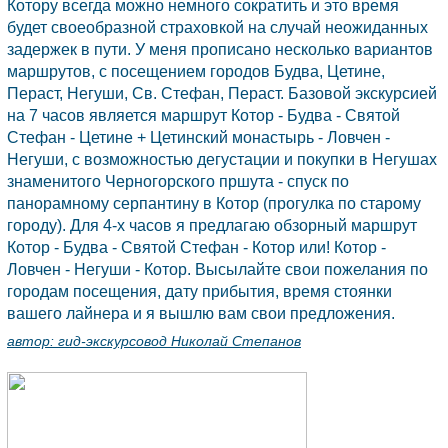
Котору всегда можно немного сократить и это время
будет своеобразной страховкой на случай неожиданных
задержек в пути. У меня прописано несколько вариантов
маршрутов, с посещением городов
Будва,
Цетине,
Пераст, Негуши, Св. Стефан, Пераст. Базовой экскурсией
на 7 часов является маршрут
Котор
-
Будва
-
Святой
Стефан
-
Цетине
+ Цетинский монастырь - Ловчен -
Негуши, с возможностью дегустации и покупки в Негушах
знаменитого Черногорского пршута - спуск по
панорамному серпантину в
Котор
(прогулка по старому
городу). Для 4-х часов я предлагаю обзорный маршрут
Котор
-
Будва
-
Святой Стефан
-
Котор
или!
Котор
-
Ловчен - Негуши -
Котор.
Высылайте свои пожелания по
городам посещения, дату прибытия, время стоянки
вашего лайнера и я вышлю вам свои предложения.
автор:
гид-экскурсовод Николай Степанов