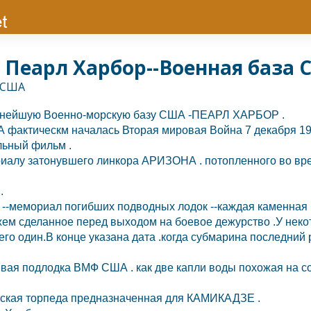
Пеарл Харбор--Военная база
пнейшую Военно-морскую базу
США
-ПЕАРЛ ХАРБОР .
А
фактическм началась Вторая мировая Война 7 декабря 19
льный фильм .
риалу затонувшего линкора АРИЗОНА . потопленного во вр
.
 --мемориал погибших подводных лодок --каждая каменная 
жем сделанное перед выходом на боевое дежурство .У неко
его один.В конце указана дата .когда субмарина последний р
ливая подлодка ВМФ
США
. как две капли воды похожая на 
онская торпеда предназначенная для КАМИКАДЗЕ .