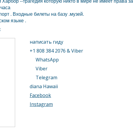
Харбор --трагедия которую никто в мире не имеет права за
 часа
порт . Входные билеты на базу .музей.
ком языке .
с
написать гиду
+1 808 384 2076 & Viber
WhatsApp
Viber
Telegram
diana Hawaii
Facebook
Instagram