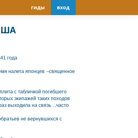
гиды
вход
 США
41 года
емя налета японцев --священное
плита с табличкой погибшего
торых экипажей таких походов
аз выходила на связь . .часто
собратьев не вернувшихся с