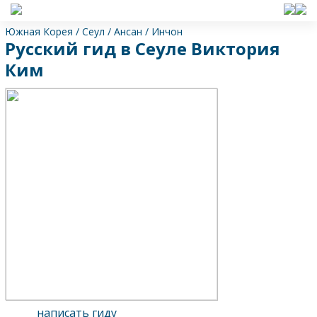
Южная Корея
/
Сеул
/
Ансан
/
Инчон
Русский гид в Сеуле Виктория
Ким
написать гиду