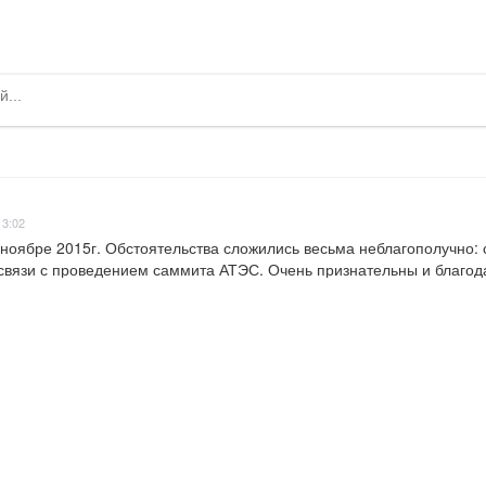
13:02
оябре 2015г. Обстоятельства сложились весьма неблагополучно: с
 связи с проведением саммита АТЭС. Очень признательны и благодар
 несмотря на весьма непростую ситуацию. Пришлось буквально "выкр
но удался во многом благодаря ему. Я не думал что бывают такие 