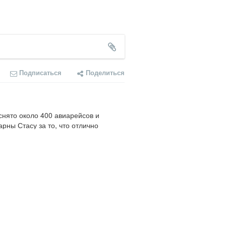
Подписаться
Поделиться
нято около 400 авиарейсов и 
ны Стасу за то, что отлично 
учиваться". Выручал нас и в других 
хорошие и отзывчивые люди! 