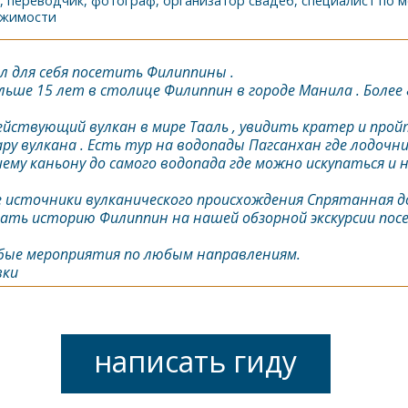
, переводчик, фотограф, организатор свадеб, специалист по 
ижимости
л для себя посетить Филиппины .
ьше 15 лет в столице Филиппин в городе Манила . Более 
ействующий вулкан в мире Тааль , увидить кратер и прой
ру вулкана . Есть тур на водопады Пагсанхан где лодочник
шему каньону до самого водопада где можно искупаться и
 источники вулканического происхождения Спрятанная до
ать историю Филиппин на нашей обзорной экскурсии пос
юбые мероприятия по любым направлениям.
вки
написать гиду