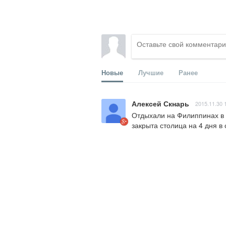
Новые
Лучшие
Ранее
Алексей Скнарь
2015.11.30 
Отдыхали на Филиппинах в н
закрыта столица на 4 дня в
организовал приём и досуг,
ситуациях. Наш отдых отлич
СПАСИБО, Стас!
Ответить