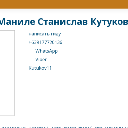
 Маниле Станислав Кутуко
написать гиду
+639177720136
WhatsApp
Viber
Kutukov11