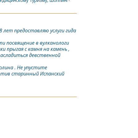
медицинскому туризму, шоппинг-
8 лет предоставляю услуги гида
ти посвящение в вулканологи
и прыгая с камня на камень ,
 насладиться девственной
лина . Не упустите
етив старинный Испанский