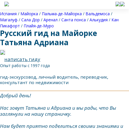
Испания
/
Майорка
/
Пальма-де-Майорка
/
Вальдемоса
/
Магалуф
/
Сала Дор
/
Аренал
/
Санта понса
/
Алькудия
/
Кан
Пикафорт
/
Плайя-де-Муро
Русский гид на Майорке
Татьяна Адриана
написать гиду
Опыт работы с 1997 года
гид-экскурсовод, личный водитель, переводчик,
консультант по недвижимости
Добрый день!
Нас зовут Татьяна и Адриана и мы рады, что Вы
заглянули на нашу страничку.
Нам будет приятно поделиться своими знаниями и