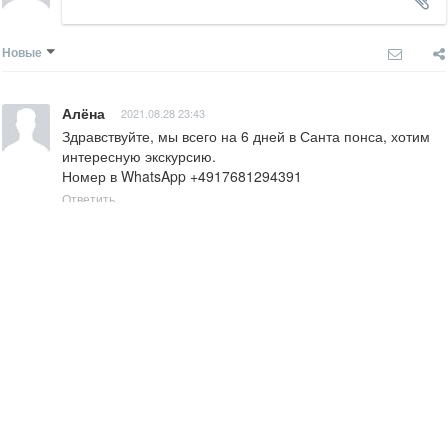
Новые
Алёна
2021.08.28 23:43
Здравствуйте, мы всего на 6 дней в Санта понса, хотим 
интересную экскурсию. 

Номер в WhatsApp +4917681294391
Ответить
Татьяна
2015.06.21 15:35
Кристина, спасибо большое за добрые слова! Большой 
привет Елене и Карену!
Ответить
Christina Che
2015.06.14 15:08
Спасибо за познавательную экскурсию по Пальме. 
Влюбилась в этот райский остров благодаря Вам)))
Ответить