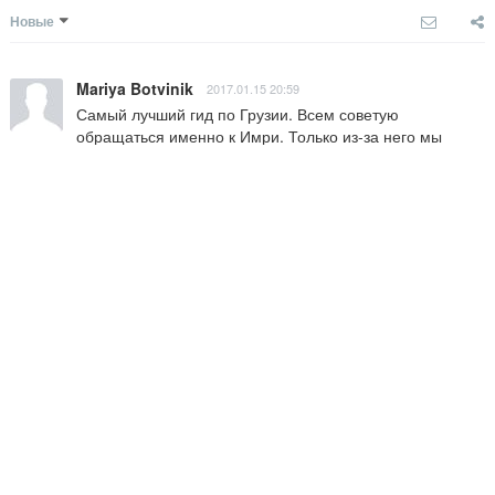
Новые
Mariya Botvinik
2017.01.15 20:59
Самый лучший гид по Грузии. Всем советую 
обращаться именно к Имри. Только из-за него мы 
съездили уже 2 раза в Тбилиси. Случайно наткнулась 
на его визитку на этом сайте в 2015 году и написала 
ему. Нас встретил как родных. Нам очень понравилось 
и мы в ноябре 2016 года поехали к Имри опять. 
Обращайтесь сразу к Имри, не пожалеете ни на 
секунду 😍🙏🏼
Ответить
Levani Nebieridze
2015.12.05 11:30
Imri you are Super
Ответить