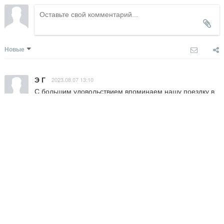
Новые
Э Г
2023.08.07 13:10
С большим удовольствием впоминаем нашу поездку в 
Финляндию и знакомство с удивительным городом 
Хельсинки. И всё это состоялось благодаря Инне. 
Инна, спасибо за Ваши советы, и большие и 
маленькие. Спасибо за интереснейший рассказ о 
замечательном, северном городе и отдельное, 
огромнейшее спасибо за организацию катания на 
собаках. Прекрассные, незабываемые впечатления мы 
забрали с собой, чтобы еще когда-нибудь приехать и 
посмотреть то, что мы еще не увидели.
Ответить
Liga Orupa / Baltic Travel Studio &