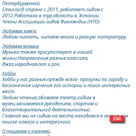
Петербурженка.
Стелла:В стране с 2011, работает гидом с
2012.Работала в тур.области в Эстонии.
Члены Ассоциации гидов Финляндии (HTO)
Любимые книги:
Любим читать, читаем много и разную литературу.
Любимая музыка:
Музыка также присутствует в нашей
жизни.Направления разные:классика,
джаз,народная,поп и рок.
Хобби:
Хобби у нас разные,прежде всего- прогулки по городу и
бесконечное изучение его истории и поиск интересных
мест.
Любим чтение,обожаем театр,ходим в
музеи,занимаемся рукоделием, спортом и
благотворительной деятельностью.
Главное мы не сидим на месте,находимся в активном
150
поиске нового и интересного.
Отношение к курению: