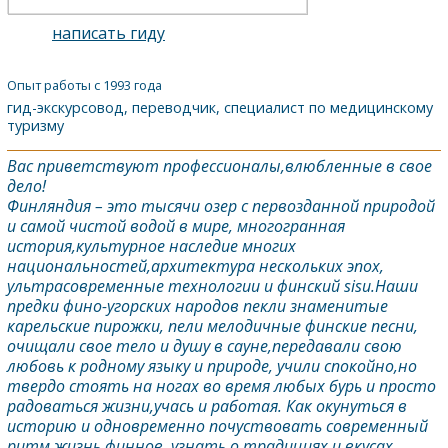
написать гиду
Опыт работы с 1993 года
гид-экскурсовод, переводчик, специалист по медицинскому
туризму
Bас приветствуют профессионалы,влюбленные в свое
дело!
Финляндия – это тысячи озер с первозданной природой
и самой чистой водой в мире, многогранная
история,культурное наследие многих
национальностей,архитектура нескольких эпох,
ультрасовременные технологии и финский sisu.Наши
предки фино-угорских народов пекли знаменитые
карельские пирожки, пели мелодичные финские песни,
очищали свое тело и душу в сауне,передавали свою
любовь к родному языку и природе, учили спокойно,но
твердо стоять на ногах во время любых бурь и просто
радоваться жизни,учась и работая. Как окунуться в
историю и одновременно почуствовать современный
ритм жизнь финнов, узнать о традициях и вкусах