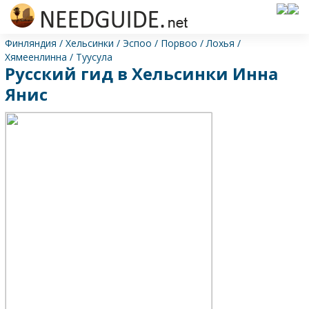
Финляндия
/
Хельсинки
/
Эспоо
/
Порвоо
/
Лохья
/
Хямеенлинна
/
Туусула
Русский гид в Хельсинки Инна
Янис