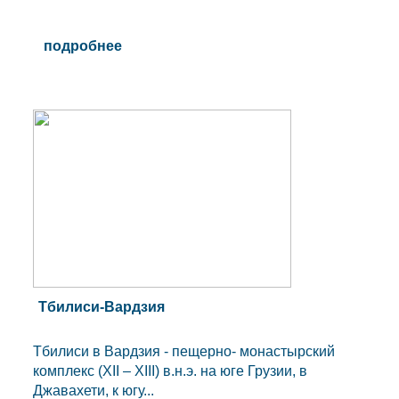
подробнее
Тбилиси-Вардзия
Тбилиси в Вардзия - пещерно- монастырский
комплекс (XII – XIII) в.н.э. на юге Грузии, в
Джавахети, к югу...