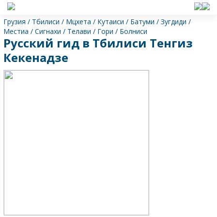
Грузия
/
Тбилиси
/
Мцхета
/
Кутаиси
/
Батуми
/
Зугдиди
/
Местиа
/
Сигнахи
/
Телави
/
Гори
/
Болниси
Русский гид в Тбилиси Тенгиз
Кекенадзе