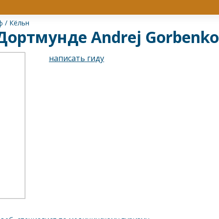
ф
/
Кёльн
 Дортмунде Andrej Gorbenko
написать гиду