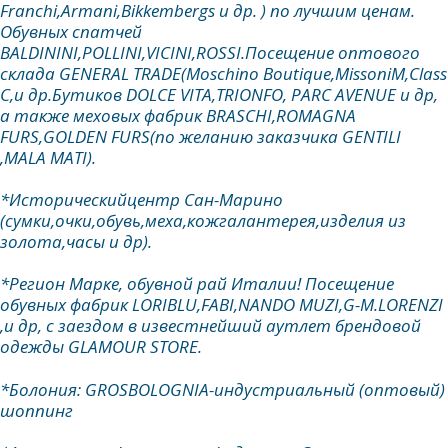
Franchi,Armani,Bikkembergs и др. ) по лучшим ценам.
Обувных спатчей
BALDININI,POLLINI,VICINI,ROSSI.Посещение оптового
склада GENERAL TRADE(Moschino Boutique,MissoniM,Class
C,и др.Бутиков DOLCE VITA,TRIONFO, PARC AVENUE и др,
а также меховых фабрик BRASCHI,ROMAGNA
FURS,GOLDEN FURS(по желанию заказчика GENTILI
,MALA MATI).
*Историческийцентр Сан-Марино
(сумки,очки,обувь,меха,кожгалантерея,изделия из
золота,часы и др).
*Регион Марке, обувной рай Италии! Посещение
обувных фабрик LORIBLU,FABI,NANDO MUZI,G-M.LORENZI
,и др, с заездом в известнейший аутлет брендовой
одежды GLAMOUR STORE.
*Болония: GROSBOLOGNIA-индустриальный (оптовый)
шоппинг