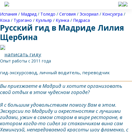
Испания
/
Мадрид
/
Толедо
/
Сеговия
/
Эскориал
/
Консуэгра
/
Кока
/
Турэгано
/
Куэльяр
/
Куэнка
/
Педраса
Русский гид в Мадриде Лилия
Щербина
написать гиду
Опыт работы с 2011 года
гид-экскурсовод, личный водитель, переводчик
Вы приезжаете в Мадрид и хотите организовать
свой отдых в этом чудесном городе?
Я с большим удовольствием помогу Вам в этом.
Экскурсии по Мадриду и окрестностям с лучшими
гидами, ужин в самом старом в мире ресторане, в
котором когда-то сидел за стаканчиком вина сам
Хемингуэй, непередаваемой красоты шоу фламенко, с