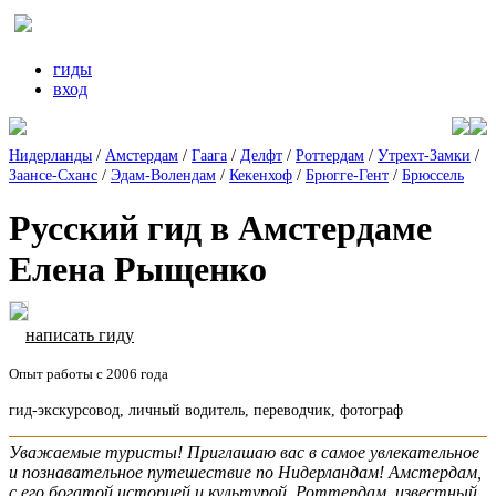
гиды
вход
Нидерланды
/
Амстердам
/
Гаага
/
Делфт
/
Роттердам
/
Утрехт-Замки
/
Заансе-Сханс
/
Эдам-Волендам
/
Кекенхоф
/
Брюгге-Гент
/
Брюссель
Русский гид в Амстердаме
Елена Рыщенко
написать гиду
Опыт работы с 2006 года
гид-экскурсовод, личный водитель, переводчик, фотограф
Уважаемые туристы! Приглашаю вас в самое увлекательное
и познавательное путешествие по Нидерландам! Амстердам,
с его богатой историей и культурой, Роттердам, известный