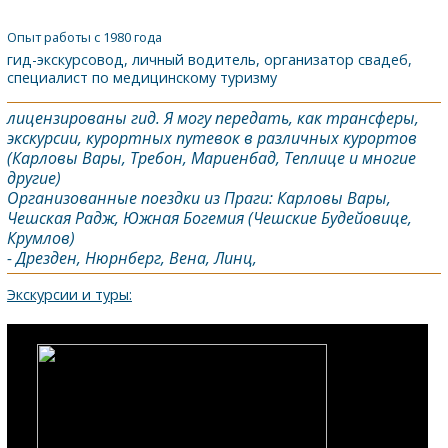
Опыт работы с 1980 года
гид-экскурсовод, личный водитель, организатор свадеб,
специалист по медицинскому туризму
лицензированы гид. Я могу передать, как трансферы,
экскурсии, курортных путевок в различных курортов
(Карловы Вары, Требон, Мариенбад, Теплице и многие
другие)
Организованные поездки из Праги: Карловы Вары,
Чешская Радж, Южная Богемия (Чешские Будейовице,
Крумлов)
- Дрезден, Нюрнберг, Вена, Линц,
Экскурсии и туры: