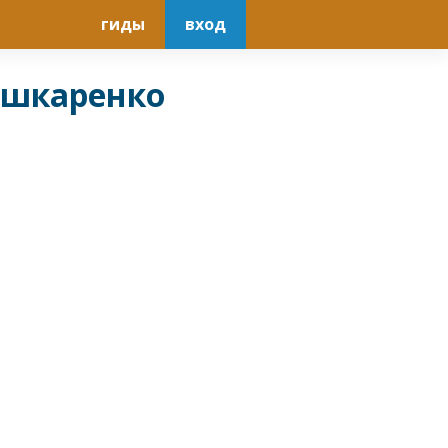
гиды
вход
ушкаренко