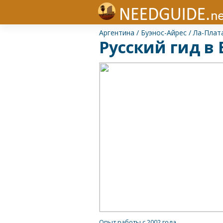
Аргентина
/
Буэнос-Айрес
/
Ла-Плат
Русский гид в
Опыт работы с 2002 года