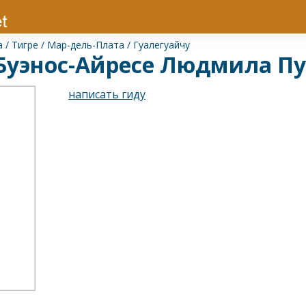
а
/
Тигре
/
Мар-дель-Плата
/
Гуалегуайчу
 Буэнос-Айресе Людмила П
написать гиду