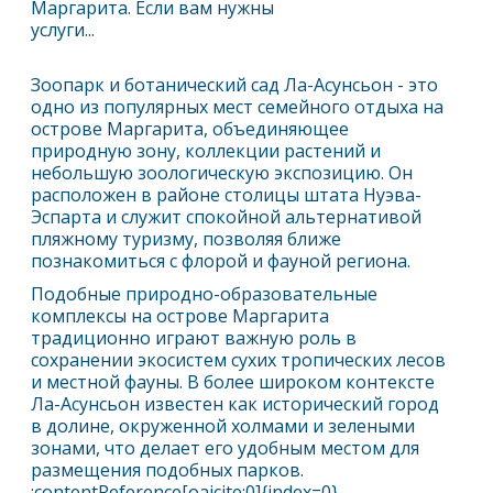
Маргарита. Если вам нужны
услуги...
Зоопарк и ботанический сад Ла-Асунсьон - это
одно из популярных мест семейного отдыха на
острове
Маргарита
, объединяющее
природную зону, коллекции растений и
небольшую зоологическую экспозицию. Он
расположен в районе столицы штата Нуэва-
Эспарта и служит спокойной альтернативой
пляжному туризму, позволяя ближе
познакомиться с флорой и фауной региона.
Подобные природно-образовательные
комплексы на острове
Маргарита
традиционно играют важную роль в
сохранении экосистем сухих тропических лесов
и местной фауны. В более широком контексте
Ла-Асунсьон известен как исторический город
в долине, окруженной холмами и зелеными
зонами, что делает его удобным местом для
размещения подобных парков.
:contentReference[oaicite:0]{index=0}