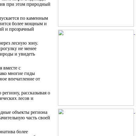
нив при этом природный
пускается по каменным
овится более мощным и
ый и прозрачный
ерез лесную зону.
прогулку не менее
рироды и увидеть
я вместе с
ако многие гиды
ное впечатление от
 региону, рассказывая о
ических лесов и
одные объекты региона
начительную часть своей
рнатива более