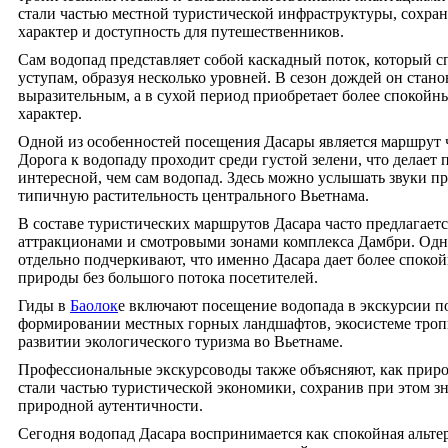
стали частью местной туристической инфраструктуры, сохра
характер и доступность для путешественников.
Сам водопад представляет собой каскадный поток, который с
уступам, образуя несколько уровней. В сезон дождей он стан
выразительным, а в сухой период приобретает более спокойн
характер.
Одной из особенностей посещения Дасары является маршрут ч
Дорога к водопаду проходит среди густой зелени, что делает 
интересной, чем сам водопад. Здесь можно услышать звуки п
типичную растительность центрального Вьетнама.
В составе туристических маршрутов Дасара часто предлагаетс
аттракционами и смотровыми зонами комплекса Дамбри. Одн
отдельно подчеркивают, что именно Дасара дает более спокой
природы без большого потока посетителей.
Гиды в
Баолок
е включают посещение водопада в экскурсии по
формировании местных горных ландшафтов, экосистеме троп
развитии экологического туризма во Вьетнаме.
Профессиональные экскурсоводы также объясняют, как прир
стали частью туристической экономики, сохранив при этом з
природной аутентичности.
Сегодня водопад Дасара воспринимается как спокойная альте