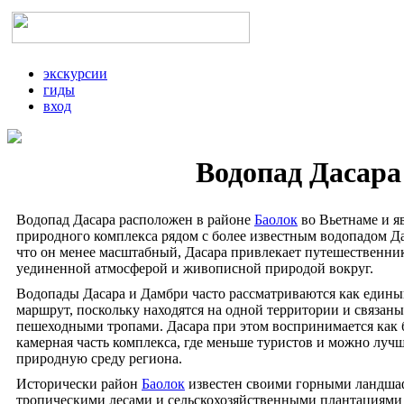
экскурсии
гиды
вход
Водопад Дасара
Водопад Дасара расположен в районе
Баолок
во Вьетнаме и я
природного комплекса рядом с более известным водопадом Д
что он менее масштабный, Дасара привлекает путешественни
уединенной атмосферой и живописной природой вокруг.
Водопады Дасара и Дамбри часто рассматриваются как едины
маршрут, поскольку находятся на одной территории и связан
пешеходными тропами. Дасара при этом воспринимается как 
камерная часть комплекса, где меньше туристов и можно луч
природную среду региона.
Исторически район
Баолок
известен своими горными ландша
тропическими лесами и сельскохозяйственными плантациями 