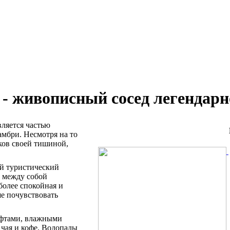
 - живописный сосед легендар
вляется частью
амбри. Несмотря на то
ков своей тишиной,
й туристический
ы между собой
более спокойная и
ше почувствовать
фтами, влажными
чая и кофе. Водопады