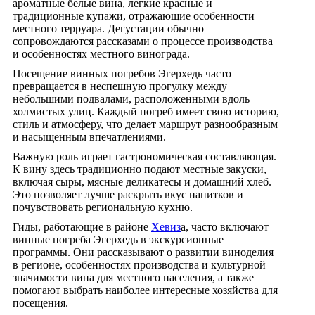
ароматные белые вина, легкие красные и
традиционные купажи, отражающие особенности
местного терруара. Дегустации обычно
сопровождаются рассказами о процессе производства
и особенностях местного винограда.
Посещение винных погребов Эгерхедь часто
превращается в неспешную прогулку между
небольшими подвалами, расположенными вдоль
холмистых улиц. Каждый погреб имеет свою историю,
стиль и атмосферу, что делает маршрут разнообразным
и насыщенным впечатлениями.
Важную роль играет гастрономическая составляющая.
К вину здесь традиционно подают местные закуски,
включая сыры, мясные деликатесы и домашний хлеб.
Это позволяет лучше раскрыть вкус напитков и
почувствовать региональную кухню.
Гиды, работающие в районе
Хевиз
а, часто включают
винные погреба Эгерхедь в экскурсионные
программы. Они рассказывают о развитии виноделия
в регионе, особенностях производства и культурной
значимости вина для местного населения, а также
помогают выбрать наиболее интересные хозяйства для
посещения.