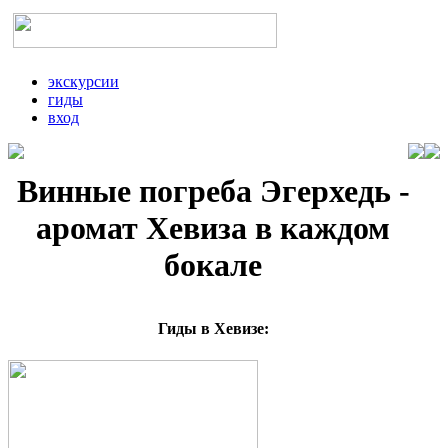
экскурсии
гиды
вход
Винные погреба Эгерхедь -
аромат Хевиза в каждом
бокале
Гиды в Хевизе: