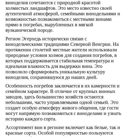
виноделия сочетаются с природной красотой
холмистых ландшафтов. Это место известно своей
аутентичной атмосферой, семейными винодельнями и
возможностью познакомиться с местными винами
прямо в погребах, вырубленных в мягкой
вулканической породе.
Регион Эгерхедь исторически связан с
винодельческими традициями Северной Венгрии. На
протяжении столетий местные жители использовали
природные условия холмов для создания погребов, в
которых поддерживается стабильная температура и
идеальная влажность для выдержки вина. Это
позволило сформировать уникальную культуру
виноделия, сохранившуюся до наших дней.
Особенность погребов заключается в их камерности и
семейном характере. В отличие от крупных винных
заводов, здесь большинство хозяйств остаются
небольшими, часто управляемыми одной семьей. Это
создает особую атмосферу живого общения, где гости
могут напрямую познакомиться с виноделами и узнать
историю каждого сорта.
Ассортимент вин в регионе включает как белые, так и
красные сорта. Особой популярностью пользуются