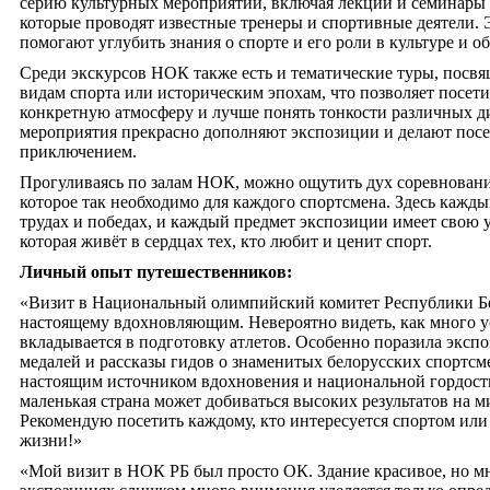
серию культурных мероприятий, включая лекции и семинары
которые проводят известные тренеры и спортивные деятели.
помогают углубить знания о спорте и его роли в культуре и о
Среди экскурсов НОК также есть и тематические туры, пос
видам спорта или историческим эпохам, что позволяет посети
конкретную атмосферу и лучше понять тонкости различных 
мероприятия прекрасно дополняют экспозиции и делают по
приключением.
Прогуливаясь по залам НОК, можно ощутить дух соревновани
которое так необходимо для каждого спортсмена. Здесь кажды
трудах и победах, и каждый предмет экспозиции имеет свою
которая живёт в сердцах тех, кто любит и ценит спорт.
Личный опыт путешественников:
«Визит в Национальный олимпийский комитет Республики Бел
настоящему вдохновляющим. Невероятно видеть, как много у
вкладывается в подготовку атлетов. Особенно поразила экс
медалей и рассказы гидов о знаменитых белорусских спортсме
настоящим источником вдохновения и национальной гордости
маленькая страна может добиваться высоких результатов на м
Рекомендую посетить каждому, кто интересуется спортом ил
жизни!»
«Мой визит в НОК РБ был просто ОК. Здание красивое, но мне