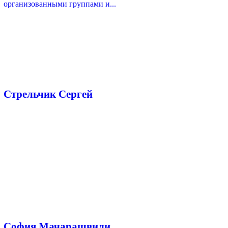
организованными группами и...
Стрельчик Сергей
София Мачарашвили