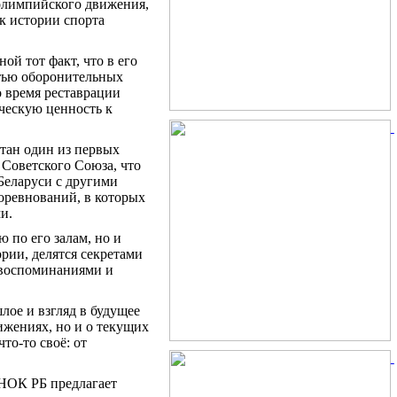
 олимпийского движения,
к истории спорта
ой тот факт, что в его
стью оборонительных
о время реставрации
ическую ценность к
отан один из первых
 Советского Союза, что
Беларуси с другими
оревнований, в которых
и.
 по его залам, но и
ории, делятся секретами
 воспоминаниями и
ое и взгляд в будущее
ижениях, но и о текущих
то-то своё: от
, НОК РБ предлагает