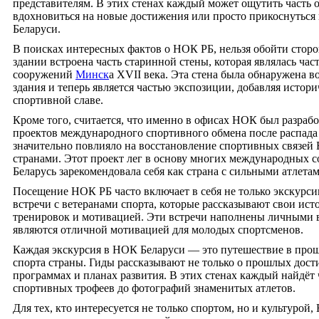
представителям. В этих стенах каждый может ощутить часть
вдохновиться на новые достижения или просто прикоснуться 
Беларуси.
В поисках интересных фактов о НОК РБ, нельзя обойти сторон
здании встроена часть старинной стены, которая являлась ча
сооружений
Минск
а XVII века. Эта стена была обнаружена в
здания и теперь является частью экспозиции, добавляя истор
спортивной славе.
Кроме того, считается, что именно в офисах НОК был разраб
проектов международного спортивного обмена после распада
значительно повлияло на восстановление спортивных связей 
странами. Этот проект лег в основу многих международных с
Беларусь зарекомендовала себя как страна с сильными атлетам
Посещение НОК РБ часто включает в себя не только экскурсию
встречи с ветеранами спорта, которые рассказывают свои ист
тренировок и мотивацией. Эти встречи наполнены личными
являются отличной мотивацией для молодых спортсменов.
Каждая экскурсия в НОК Беларуси — это путешествие в прошл
спорта страны. Гиды рассказывают не только о прошлых дост
программах и планах развития. В этих стенах каждый найдёт ч
спортивных трофеев до фотографий знаменитых атлетов.
Для тех, кто интересуется не только спортом, но и культурой