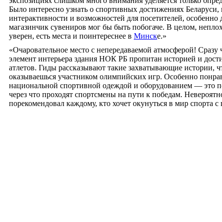
экспозициях слишком много внимания уделяется только опре
Было интересно узнать о спортивных достижениях Беларуси, 
интерактивности и возможностей для посетителей, особенно д
магазинчик сувениров мог бы быть побогаче. В целом, неплохо
уверен, есть места и поинтереснее в
Минск
е.»
«Очаровательное место с непередаваемой атмосферой! Сразу 
элемент интерьера здания НОК РБ пропитан историей и дос
атлетов. Гиды рассказывают такие захватывающие истории, чт
оказываешься участником олимпийских игр. Особенно понрав
национальной спортивной одеждой и оборудованием — это по
через что проходят спортсмены на пути к победам. Невероятно
порекомендовал каждому, кто хочет окунуться в мир спорта с 