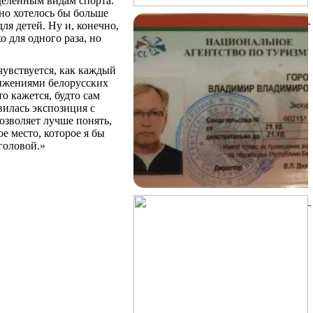
делённым видам спорта.
но хотелось бы больше
ля детей. Ну и, конечно,
 для одного раза, но
чувствуется, как каждый
тижениями белорусских
о кажется, будто сам
илась экспозиция с
зволяет лучше понять,
е место, которое я бы
головой.»