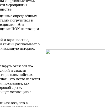
 на спортивные темы,
 Эти мероприятия
бществе.
вященные определённым
телям погрузиться в
дисциплин. Эти
сещение НОК настоящим
й и вдохновение,
й камень рассказывает о
 уникальную историю,
арусь оказался по-
силий и страсти
позиция олимпийских
нах. Это место является
, показывает, как
ировой арене.
и ищет мотивацию в
 казалось, что в