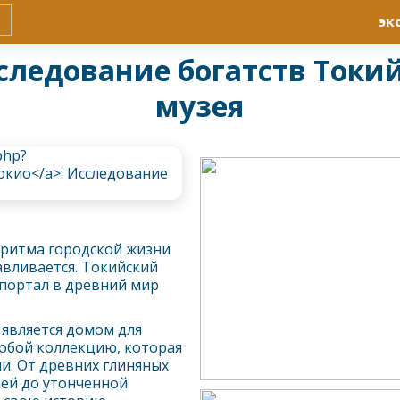
эк
следование богатств Токи
музея
 ритма городской жизни
авливается. Токийский
 портал в древний мир
является домом для
собой коллекцию, которая
и. От древних глиняных
чей до утонченной