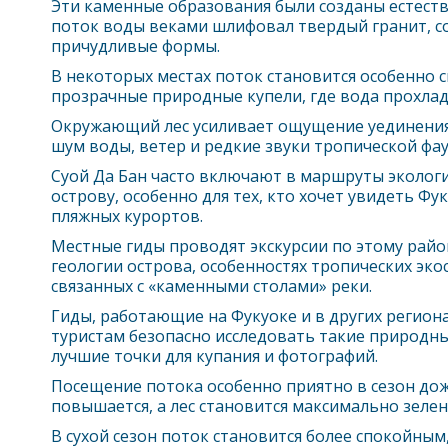
Эти каменные образования были созданы естеств
поток воды веками шлифовал твердый гранит, со
причудливые формы.
В некоторых местах поток становится особенно 
прозрачные природные купели, где вода прохлад
Окружающий лес усиливает ощущение уединения
шум воды, ветер и редкие звуки тропической фау
Суой Да Бан часто включают в маршруты экологи
острову, особенно для тех, кто хочет увидеть
Фук
пляжных курортов.
Местные гиды проводят экскурсии по этому райо
геологии острова, особенностях тропических экос
связанных с «каменными столами» реки.
Гиды, работающие на
Фукуок
е и в других регио
туристам безопасно исследовать такие природны
лучшие точки для купания и фотографий.
Посещение потока особенно приятно в сезон дож
повышается, а лес становится максимально зел
В сухой сезон поток становится более спокойным