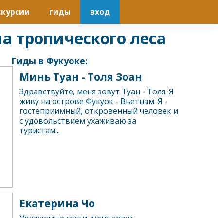
скурсии
гиды
вход
на тропического леса
Гиды в Фукуоке:
Минь Туан - Tоля Зоан
Здравствуйте, меня зовут Туан - Толя. Я
живу на острове Фукуок - Вьетнам. Я -
гостеприимный, откровенный человек и
с удовольствием ухаживаю за
туристам...
Екатерина Чо