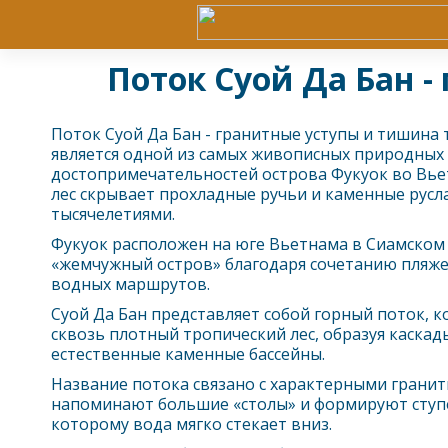
Поток Суой Да Бан -
Поток Суой Да Бан - гранитные уступы и тишина 
является одной из самых живописных природных
достопримечательностей острова
Фукуок
во Вье
лес скрывает прохладные ручьи и каменные рус
тысячелетиями.
Фукуок
расположен на юге Вьетнама в Сиамском 
«жемчужный остров» благодаря сочетанию пляже
водных маршрутов.
Суой Да Бан представляет собой горный поток, 
сквозь плотный тропический лес, образуя каска
естественные каменные бассейны.
Название потока связано с характерными грани
напоминают большие «столы» и формируют ступе
которому вода мягко стекает вниз.