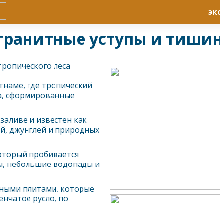
эк
 гранитные уступы и тиши
тропического леса
тнаме, где тропический
ла, сформированные
заливе и известен как
й, джунглей и природных
который пробивается
ды, небольшие водопады и
тными плитами, которые
нчатое русло, по