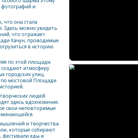
т особого шарма этому
я фотографий и
 что она стала
е. Здесь можно увидеть
ний, что отражает
щади Хачун, проводимые
огрузиться в историю
ляя по этой площади.
и создают атмосферу
х городских улиц.
ь по мостовой Площади
историей.
творческих людей.
одят здесь вдохновение.
ре свои неповторимые
поминающейся.
змышлений и творчества.
али, которые собирают
, фестивали еды и