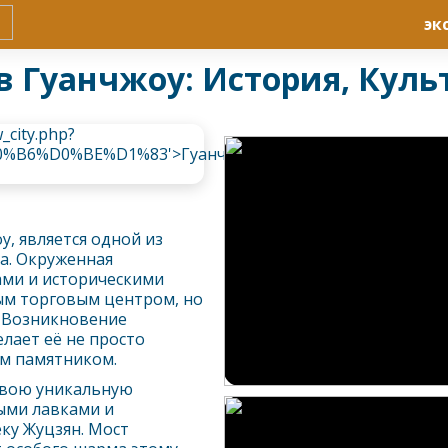
эк
в Гуанчжоу: История, Куль
оу
, является одной из
а. Окруженная
ми и историческими
ым торговым центром, но
. Возникновение
елает её не просто
им памятником.
свою уникальную
ыми лавками и
ку Жуцзян. Мост