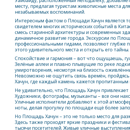
Уайбайду, расположенный неподалёку, добавляе
месту, предлагая туристам живописные места дл
незабываемых воспоминаний.
Интересным фактом о Площади Хачун является то,
свидетелем многих исторических событий в Кита
смесь старинной архитектуры и современных зда
динамичное развитие города. Экскурсии по Пло
профессиональными гидами, позволяют глубже п
этого удивительного места и открыть его тайны.
Спокойствие и гармония – вот что ощущаешь, гу
Зелёные аллеи и плавно плывущие по реке лодк
умиротворения, несмотря на близость оживлённы
Невозможно не ощутить связь времён, пройдяс
Хачун, где каждый камень кажется пропитанным 
Не удивительно, что Площадь Хачун привлекает 
Художники, фотографы, музыканты – все они нах
Уличные исполнители добавляют к этой атмосфе
ноты, делая прогулку по площади ещё более за
Но Площадь Хачун – это не только место для ра
Здесь также проходят яркие праздники и фестив
тысячи посетителей. Живые уличные выступления