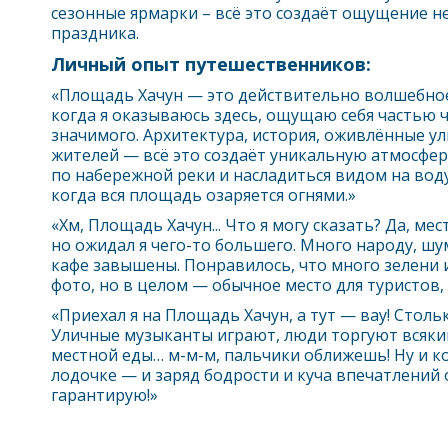
сезонные ярмарки – всё это создаёт ощущение
праздника.
Личный опыт путешественников:
«Площадь Хачун — это действительно волшебное
когда я оказываюсь здесь, ощущаю себя частью 
значимого. Архитектура, история, оживлённые у
жителей — всё это создаёт уникальную атмосфер
по набережной реки и насладиться видом на воду
когда вся площадь озаряется огнями.»
«Хм, Площадь Хачун... Что я могу сказать? Да, ме
но ожидал я чего-то большего. Много народу, шу
кафе завышены. Понравилось, что много зелени 
фото, но в целом — обычное место для туристов, 
«Приехал я на Площадь Хачун, а тут — вау! Столь
Уличные музыканты играют, люди торгуют всяки
местной еды… м-м-м, пальчики оближешь! Ну и ко
лодочке — и заряд бодрости и куча впечатлений 
гарантирую!»