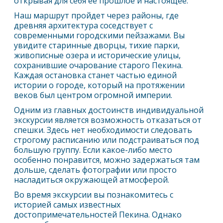
открывая для себя ее прошлое и настоящее.
Наш маршрут пройдет через районы, где
древняя архитектура соседствует с
современными городскими пейзажами. Вы
увидите старинные дворцы, тихие парки,
живописные озера и исторические улицы,
сохранившие очарование старого
Пекин
а.
Каждая остановка станет частью единой
истории о городе, который на протяжении
веков был центром огромной империи.
Одним из главных достоинств индивидуальной
экскурсии является возможность отказаться от
спешки. Здесь нет необходимости следовать
строгому расписанию или подстраиваться под
большую группу. Если какое-либо место
особенно понравится, можно задержаться там
дольше, сделать фотографии или просто
насладиться окружающей атмосферой.
Во время экскурсии вы познакомитесь с
историей самых известных
достопримечательностей
Пекин
а. Однако