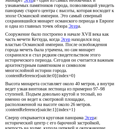
Минарет
Эгер
а - один из самых необычных и
узнаваемых памятников города, позволяющий увидеть
панораму старого центра с высоты, которая восходит к
эпохе Османской империи. Это самый северный
сохранившийся минарет османского периода в Европе
и одна из главных точек обзора
Эгер
а.
Сооружение было построено в начале XVII века как
часть мечети Кетхуда, когда
Эгер
находился под
властью Османской империи. После освобождения
города мечеть была утрачена, но сам минарет
сохранился и стал редким свидетельством этого
исторического периода. Сегодня он считается важным
архитектурным памятником и символом
многослойной истории города.
:contentReference[oaicite:0]{index=0}
Высота минарета составляет около 40 метров, а внутри
ведет узкая винтовая лестница из примерно 97–98
ступеней. Подъем довольно крутой и тесный, но
именно он ведет к смотровой площадке,
расположенной на высоте около 26 метров.
:contentReference[oaicite:1]{index=1}
Сверху открывается круговая панорама
Эгер
а:
исторический центр с его барочной застройкой,
крепость на холме, купола церквей и окружающие