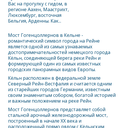
Вас на прогулку с гидом, в
регионе Аахен, Маастрихт,
Люксембург, восточная
Бельгия, Арденны. Как...
Мост Гогенцоллернов в Кельне -
романтический символ города на Рейне
является одной из самых узнаваемых
достопримечательностей немецкого города
Кёльн
, соединяющей берега реки Рейн и
формирующей один из самых известных
городских панорамных видов Европы.
Кёльн
расположен в федеральной земле
Северный Рейн-Вестфалия и считается одним
из старейших городов Германии, известным
своим знаменитым собором, богатой историей
и важным положением на реке Рейн.
Мост Гогенцоллернов представляет собой
стальной арочный железнодорожный мост,
построенный в начале XX века и
расположенный прямо рядом с
Кёльн
ским