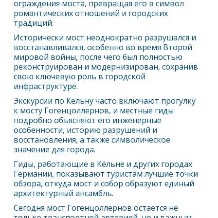
ограждения моста, превращая его в символ
романтических отношений и городских
традиций.
Исторически мост неоднократно разрушался и
восстанавливался, особенно во время Второй
мировой войны, после чего был полностью
реконструирован и модернизирован, сохранив
свою ключевую роль в городской
инфраструктуре.
Экскурсии по
Кёльн
у часто включают прогулку
к мосту Гогенцоллернов, и местные гиды
подробно объясняют его инженерные
особенности, историю разрушений и
восстановления, а также символическое
значение для города.
Гиды, работающие в
Кёльн
е и других городах
Германии, показывают туристам лучшие точки
обзора, откуда мост и собор образуют единый
архитектурный ансамбль.
Сегодня мост Гогенцоллернов остается не
только транспортной артерией, но и важным