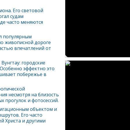
иона. Его световой
огал судам
де часто меняются
ал популярным
по живописной дороге
частью впечатлений от
ь
Вунгтау
: городские
 Особенно эффектно это
ашивает побережье в
ропической
ия несмотря на близость
х прогулок и фотосессий.
игационным объектом и
шрутов. Его часто
ей Христа и другими