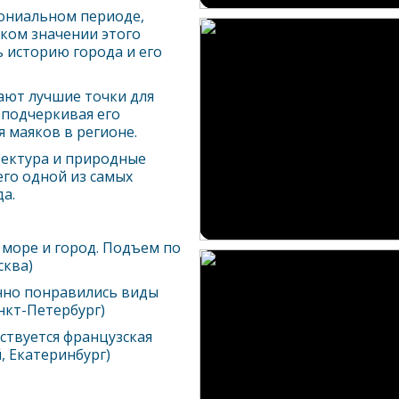
ониальном периоде,
ком значении этого
 историю города и его
ают лучшие точки для
 подчеркивая его
 маяков в регионе.
итектура и природные
го одной из самых
а.
море и город. Подъем по
сква)
нно понравились виды
анкт-Петербург)
ствуется французская
, Екатеринбург)