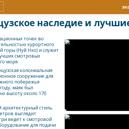
эк
нцузское наследие и лучши
гационных точек во
тельностью курортного
 горы (Нуй Нхо) и служит
 лучших смотровых
го моря.
анцузская колониальная
ионное сооружение для
южного побережья
году, маяк был
ю высоту около 170
 архитектурный стиль.
метров выглядит
три ведет к смотровой
борудование для подачи