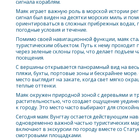
сигнала кораблям.
Маяк играет важную роль в морской истории рег
сигнал был виден на десятки морских миль и пом
ориентироваться в сложных прибрежных водах, г
погодные условия и течение.
Помимо своей навигационной функции, маяк ст
туристическим объектом. Путь к нему проходит 
через зеленые склоны горы, что делает подъем 
посещения.
С вершины открывается панорамный вид на вес
пляжи, бухты, портовые зоны и бескрайнее море.
место выглядит на закате, когда свет мягко окр
теплые оттенки.
Маяк окружен природной зоной с деревьями и т
растительностью, что создает ощущение уединен
к городу. Это место часто выбирают для спокойны
Сегодня маяк
Вунгтау
остается действующим нав
одновременно важной частью туристических мар
включают в экскурсии по городу вместе со Стату
смотровыми площадками.