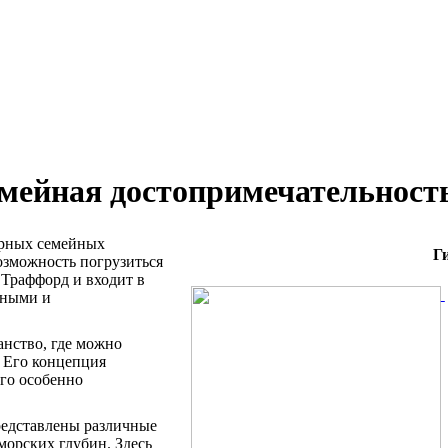
емейная достопримечательност
ярных семейных
Г
озможность погрузиться
 Траффорд и входит в
ьными и
анство, где можно
. Его концепция
его особенно
редставлены различные
морских глубин. Здесь