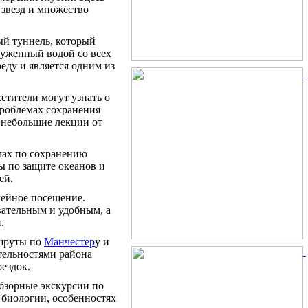
 звезд и множество
ый туннель, который
руженный водой со всех
еду и является одним из
етители могут узнать о
проблемах сохранения
 небольшие лекции от
мах по сохранению
 по защите океанов и
ей.
мейное посещение.
вательным и удобным, а
.
ршруты по
Манчестер
у и
тельностями района
ездок.
обзорные экскурсии по
 биологии, особенностях