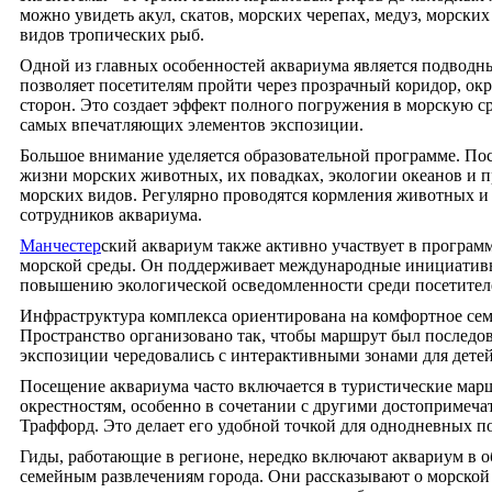
можно увидеть акул, скатов, морских черепах, медуз, морских
видов тропических рыб.
Одной из главных особенностей аквариума является подводн
позволяет посетителям пройти через прозрачный коридор, ок
сторон. Это создает эффект полного погружения в морскую ср
самых впечатляющих элементов экспозиции.
Большое внимание уделяется образовательной программе. Пос
жизни морских животных, их повадках, экологии океанов и 
морских видов. Регулярно проводятся кормления животных и
сотрудников аквариума.
Манчестер
ский аквариум также активно участвует в програм
морской среды. Он поддерживает международные инициативы
повышению экологической осведомленности среди посетител
Инфраструктура комплекса ориентирована на комфортное се
Пространство организовано так, чтобы маршрут был последо
экспозиции чередовались с интерактивными зонами для детей
Посещение аквариума часто включается в туристические ма
окрестностям, особенно в сочетании с другими достопримеча
Траффорд. Это делает его удобной точкой для однодневных по
Гиды, работающие в регионе, нередко включают аквариум в 
семейным развлечениям города. Они рассказывают о морской