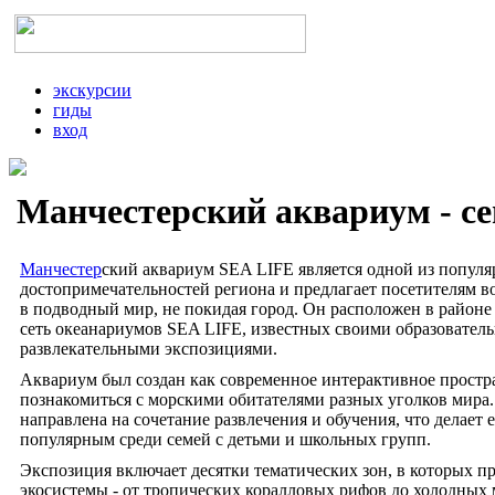
экскурсии
гиды
вход
Манчестерский аквариум - с
Манчестер
ский аквариум SEA LIFE является одной из попул
достопримечательностей региона и предлагает посетителям в
в подводный мир, не покидая город. Он расположен в районе
сеть океанариумов SEA LIFE, известных своими образовател
развлекательными экспозициями.
Аквариум был создан как современное интерактивное простр
познакомиться с морскими обитателями разных уголков мира
направлена на сочетание развлечения и обучения, что делает 
популярным среди семей с детьми и школьных групп.
Экспозиция включает десятки тематических зон, в которых п
экосистемы - от тропических коралловых рифов до холодных 