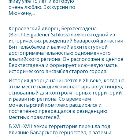
живу уже 15 лет и которую
очень люблю. Экскурсии по
Мюнхену,...
Королевский дворец
Берхтесгаден
а
(Berchtesgadener Schloss) является одной из
исторических резиденций баварской династии
Виттельсбахов и важной архитектурной
достопримечательностью одноимённого
альпийского региона. Он расположен в центре
Берхтесгаден
а и формирует ключевую часть
исторического ансамбля старого города.
История дворца начинается в XII веке, когда на
этом месте находился монастырь августинцев,
основанный для контроля горных территорий
и развития региона. Со временем
монастырский комплекс расширялся и
постепенно превращался в резиденцию
местных правителей.
В XVI–XVII веках территория перешла под
влияние Баварского герцогства, а затем и