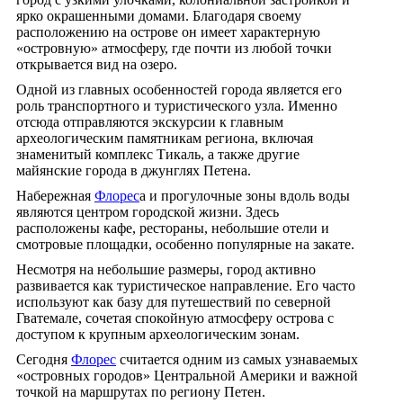
ярко окрашенными домами. Благодаря своему
расположению на острове он имеет характерную
«островную» атмосферу, где почти из любой точки
открывается вид на озеро.
Одной из главных особенностей города является его
роль транспортного и туристического узла. Именно
отсюда отправляются экскурсии к главным
археологическим памятникам региона, включая
знаменитый комплекс Тикаль, а также другие
майянские города в джунглях Петена.
Набережная
Флорес
а и прогулочные зоны вдоль воды
являются центром городской жизни. Здесь
расположены кафе, рестораны, небольшие отели и
смотровые площадки, особенно популярные на закате.
Несмотря на небольшие размеры, город активно
развивается как туристическое направление. Его часто
используют как базу для путешествий по северной
Гватемале, сочетая спокойную атмосферу острова с
доступом к крупным археологическим зонам.
Сегодня
Флорес
считается одним из самых узнаваемых
«островных городов» Центральной Америки и важной
точкой на маршрутах по региону Петен.