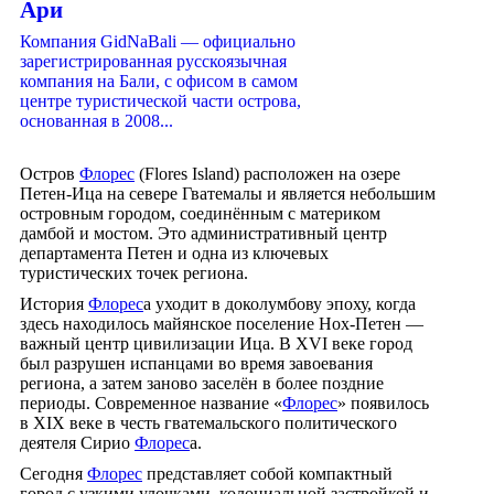
Ари
Компания GidNaBali — официально
зарегистрированная русскоязычная
компания на Бали, с офисом в самом
центре туристической части острова,
основанная в 2008...
Остров
Флорес
(Flores Island) расположен на озере
Петен-Ица на севере Гватемалы и является небольшим
островным городом, соединённым с материком
дамбой и мостом. Это административный центр
департамента Петен и одна из ключевых
туристических точек региона.
История
Флорес
а уходит в доколумбову эпоху, когда
здесь находилось майянское поселение Нох-Петен —
важный центр цивилизации Ица. В XVI веке город
был разрушен испанцами во время завоевания
региона, а затем заново заселён в более поздние
периоды. Современное название «
Флорес
» появилось
в XIX веке в честь гватемальского политического
деятеля Сирио
Флорес
а.
Сегодня
Флорес
представляет собой компактный
город с узкими улочками, колониальной застройкой и