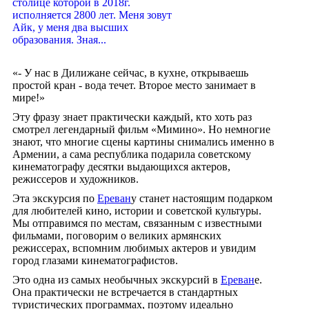
столице которой в 2018г.
исполняется 2800 лет. Меня зовут
Айк, у меня два высших
образования. Зная...
«- У нас в Дилижане сейчас, в кухне, открываешь
простой кран - вода течет. Второе место занимает в
мире!»
Эту фразу знает практически каждый, кто хоть раз
смотрел легендарный фильм «Мимино». Но немногие
знают, что многие сцены картины снимались именно в
Армении, а сама республика подарила советскому
кинематографу десятки выдающихся актеров,
режиссеров и художников.
Эта экскурсия по
Ереван
у станет настоящим подарком
для любителей кино, истории и советской культуры.
Мы отправимся по местам, связанным с известными
фильмами, поговорим о великих армянских
режиссерах, вспомним любимых актеров и увидим
город глазами кинематографистов.
Это одна из самых необычных экскурсий в
Ереван
е.
Она практически не встречается в стандартных
туристических программах, поэтому идеально