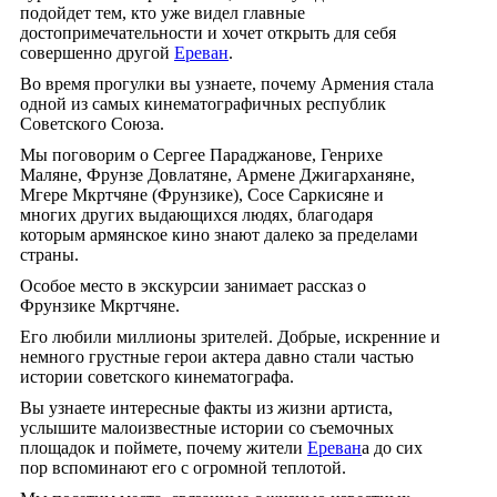
подойдет тем, кто уже видел главные
достопримечательности и хочет открыть для себя
совершенно другой
Ереван
.
Во время прогулки вы узнаете, почему Армения стала
одной из самых кинематографичных республик
Советского Союза.
Мы поговорим о Сергее Параджанове, Генрихе
Маляне, Фрунзе Довлатяне, Армене Джигарханяне,
Мгере Мкртчяне (Фрунзике), Сосе Саркисяне и
многих других выдающихся людях, благодаря
которым армянское кино знают далеко за пределами
страны.
Особое место в экскурсии занимает рассказ о
Фрунзике Мкртчяне.
Его любили миллионы зрителей. Добрые, искренние и
немного грустные герои актера давно стали частью
истории советского кинематографа.
Вы узнаете интересные факты из жизни артиста,
услышите малоизвестные истории со съемочных
площадок и поймете, почему жители
Ереван
а до сих
пор вспоминают его с огромной теплотой.