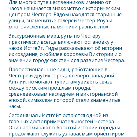
Для многих путешественников именно от
часов начинается знакомство с историческим
центром
Честер
а. Рядом находятся старинные
улицы, знаменитые галереи
Честер
-Роуз и
многочисленные памятники разных эпох.
Экскурсионные маршруты по
Честер
у
практически всегда включают остановку у
часов Истгейт. Гиды рассказывают об истории
их создания, о юбилее королевы Виктории и о
значении городских стен для развития
Честер
а.
Профессиональные гиды, работающие в
Честер
е и других городах северо-западной
Англии, помогают туристам увидеть связь
между римским прошлым города,
средневековым наследием и викторианской
эпохой, символом которой стали знаменитые
часы.
Сегодня часы Истгейт остаются одной из
главных достопримечательностей
Честер
а.
Они напоминают о богатой истории города и
продолжают служить узнаваемым ориентиром