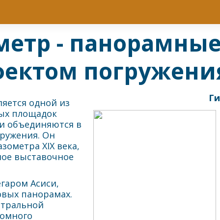
етр - панорамные
фектом погружени
Ги
ляется одной из
ых площадок
гии объединяются в
ружения. Он
зометра XIX века,
ное выставочное
гаром Асиси,
овых панорамах.
нтральной
ромного