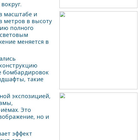
вокруг.
в масштабе и
в метров в высоту
зию полного
 световым
ение меняется в
ались
еконструкцию
сле бомбардировок
ндшафты, такие
ной экспозицией,
рамы,
иёмах. Это
зображение, но и
вает эффект