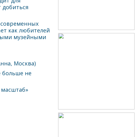
дит для
 добиться
х современных
ает как любителей
ычными музейными
нна, Москва)
е больше не
т масштаб»