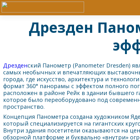
Дрезден Паном
эф
Дрезден
ский Панометр (Panometer Dresden) яв
самых необычных и впечатляющих выставочн
города, где искусство, архитектура и техноло
формат 360° панорамы с эффектом полного пог
расположен в районе Рейк в здании бывшего га
которое было переоборудовано под современ
пространство.
Концепция Панометра создана художником Яде
который специализируется на гигантских круг
Внутри здания посетители оказываются на це
обзорной платформе и буквально «внутри» ог