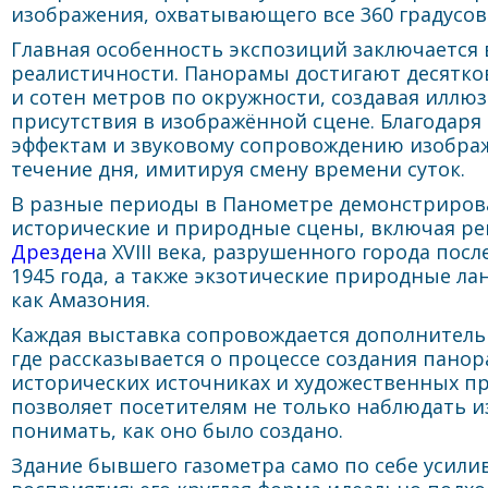
изображения, охватывающего все 360 градусов 
Главная особенность экспозиций заключается 
реалистичности. Панорамы достигают десятко
и сотен метров по окружности, создавая иллю
присутствия в изображённой сцене. Благодаря
эффектам и звуковому сопровождению изображ
течение дня, имитируя смену времени суток.
В разные периоды в Панометре демонстриров
исторические и природные сцены, включая р
Дрезден
а XVIII века, разрушенного города по
1945 года, а также экзотические природные ла
как Амазония.
Каждая выставка сопровождается дополнитель
где рассказывается о процессе создания пано
исторических источниках и художественных пр
позволяет посетителям не только наблюдать и
понимать, как оно было создано.
Здание бывшего газометра само по себе усили